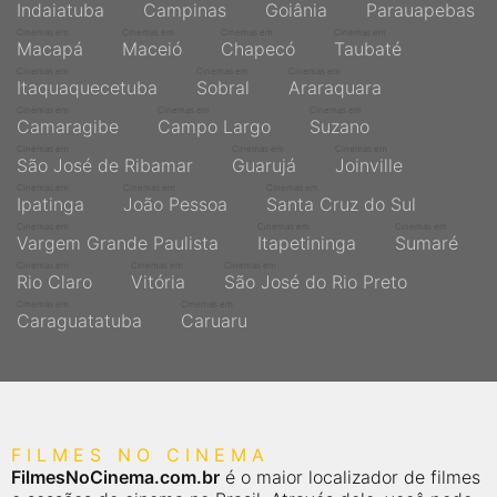
Indaiatuba
Campinas
Goiânia
Parauapebas
Cinemas em
Cinemas em
Cinemas em
Cinemas em
Macapá
Maceió
Chapecó
Taubaté
Cinemas em
Cinemas em
Cinemas em
Itaquaquecetuba
Sobral
Araraquara
Cinemas em
Cinemas em
Cinemas em
Camaragibe
Campo Largo
Suzano
Cinemas em
Cinemas em
Cinemas em
São José de Ribamar
Guarujá
Joinville
Cinemas em
Cinemas em
Cinemas em
Ipatinga
João Pessoa
Santa Cruz do Sul
Cinemas em
Cinemas em
Cinemas em
Vargem Grande Paulista
Itapetininga
Sumaré
Cinemas em
Cinemas em
Cinemas em
Rio Claro
Vitória
São José do Rio Preto
Cinemas em
Cinemas em
Caraguatatuba
Caruaru
FILMES NO CINEMA
FilmesNoCinema.com.br
é o maior localizador de filmes