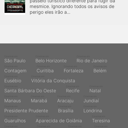
passeio turistico diferente para fugir da
qualquer cidade em território brasileiro. Você pode também
acessar informações sobre cinemas, horários, assistir aos
mesmice. Ignorando todos os avisos de
trailers e muito mais.
perigo eles irão a...
Cinemas em
Cinemas em
Cinemas em
São Paulo
Belo Horizonte
Rio de Janeiro
Cinemas em
Cinemas em
Cinemas em
Cinemas em
Contagem
Curitiba
Fortaleza
Belém
Cinemas em
Cinemas em
Eusébio
Vitória da Conquista
Cinemas em
Cinemas em
Cinemas em
Santa Bárbara Do Oeste
Recife
Natal
Cinemas em
Cinemas em
Cinemas em
Cinemas em
Manaus
Marabá
Aracaju
Jundiaí
Cinemas em
Cinemas em
Cinemas em
Presidente Prudente
Brasília
Londrina
Cinemas em
Cinemas em
Cinemas em
Guarulhos
Aparecida de Goiânia
Teresina
Cinemas em
Cinemas em
Cinemas em
Cinemas em