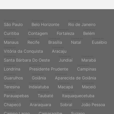
qualquer cidade em território brasileiro. Você pode também
acessar informações sobre cinemas, horários, assistir aos
trailers e muito mais.
Cinemas em
Cinemas em
Cinemas em
São Paulo
Belo Horizonte
Rio de Janeiro
Cinemas em
Cinemas em
Cinemas em
Cinemas em
Curitiba
Contagem
Fortaleza
Belém
Cinemas em
Cinemas em
Cinemas em
Cinemas em
Cinemas em
Manaus
Recife
Brasília
Natal
Eusébio
Cinemas em
Cinemas em
Vitória da Conquista
Aracaju
Cinemas em
Cinemas em
Cinemas em
Santa Bárbara Do Oeste
Jundiaí
Marabá
Cinemas em
Cinemas em
Cinemas em
Londrina
Presidente Prudente
Campinas
Cinemas em
Cinemas em
Cinemas em
Guarulhos
Goiânia
Aparecida de Goiânia
Cinemas em
Cinemas em
Cinemas em
Cinemas em
Teresina
Indaiatuba
Macapá
Maceió
Cinemas em
Cinemas em
Cinemas em
Parauapebas
Taubaté
Itaquaquecetuba
Cinemas em
Cinemas em
Cinemas em
Cinemas em
Chapecó
Araraquara
Sobral
João Pessoa
Cinemas em
Cinemas em
Cinemas em
Campo Largo
Camaragibe
Suzano