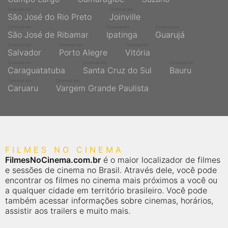
Cinemas em
Cinemas em
São José do Rio Preto
Joinville
Cinemas em
Cinemas em
Cinemas em
São José de Ribamar
Ipatinga
Guarujá
Cinemas em
Cinemas em
Cinemas em
Salvador
Porto Alegre
Vitória
Cinemas em
Cinemas em
Cinemas em
Caraguatatuba
Santa Cruz do Sul
Bauru
Cinemas em
Cinemas em
Caruaru
Vargem Grande Paulista
FILMES NO CINEMA
FilmesNoCinema.com.br
é o maior localizador de filmes
e sessões de cinema no Brasil. Através dele, você pode
encontrar os filmes no cinema mais próximos a você ou
a qualquer cidade em território brasileiro. Você pode
também acessar informações sobre cinemas, horários,
assistir aos trailers e muito mais.