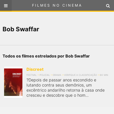
FILMES NO CINEMA
FILMES NO CINEMA
SELECIONE SUA LOCALIZAÇÃO
Bob Swaffar
ou
selecione sua localização
FILMES EM CARTAZ
PRÓXIMOS LANÇAMENTOS
Todos os filmes estrelados por Bob Swaffar
GÊNEROS
Discreet
NOTÍCIAS
FESTIVAL
POLICIAL
DRAMA
VERIFIQUE A CLASSIFICAÇÃO
80 MIN
?Depois de passar anos escondido e
lutando contra seus demônios, um
PÁGINA INICIAL
excêntrico andarilho retorna à casa onde
cresceu e descobre que o hom...
FilmesNoCinema.com.br
é o maior localizador de filmes e
sessões de cinema no Brasil. Através dele, você pode
encontrar os filmes no cinema mais próximos a você ou a