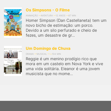
Os Simpsons - O Filme
ANIMAÇÃO
AVENTURA
12 ANOS
87 MIN
Homer Simpson (Dan Castellaneta) tem um
novo bicho de estimação: um porco.
Devido a um silo perfurado e cheio de
fezes, um desastre de gr...
Um Domingo de Chuva
DRAMA
MUSICAL
104 MIN
Reggie é um menino prodígio rico que
mora em um castelo em Nova York e vive
uma vida solitária. Eleanor é uma jovem
musicista que no mome...