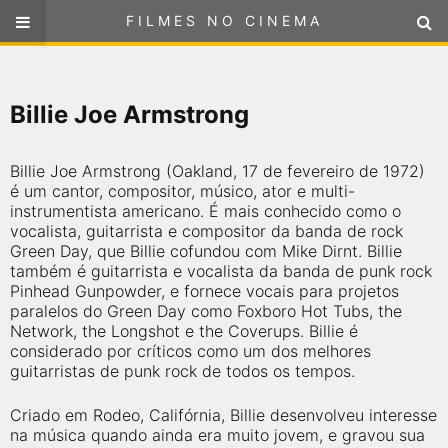
FILMES NO CINEMA
FILMES NO CINEMA
SELECIONE SUA LOCALIZAÇÃO
Billie Joe Armstrong
ou
selecione sua localização
FILMES EM CARTAZ
Billie Joe Armstrong (Oakland, 17 de fevereiro de 1972)
PRÓXIMOS LANÇAMENTOS
é um cantor, compositor, músico, ator e multi-
instrumentista americano. É mais conhecido como o
vocalista, guitarrista e compositor da banda de rock
GÊNEROS
Green Day, que Billie cofundou com Mike Dirnt. Billie
também é guitarrista e vocalista da banda de punk rock
Pinhead Gunpowder, e fornece vocais para projetos
NOTÍCIAS
paralelos do Green Day como Foxboro Hot Tubs, the
Network, the Longshot e the Coverups. Billie é
PÁGINA INICIAL
considerado por críticos como um dos melhores
guitarristas de punk rock de todos os tempos.
FilmesNoCinema.com.br
é o maior localizador de filmes e
Criado em Rodeo, Califórnia, Billie desenvolveu interesse
sessões de cinema no Brasil. Através dele, você pode
encontrar os filmes no cinema mais próximos a você ou a
na música quando ainda era muito jovem, e gravou sua