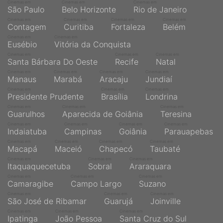
Cinemas em
Cinemas em
Cinemas em
São Paulo
Belo Horizonte
Rio de Janeiro
Cinemas em
Cinemas em
Cinemas em
Cinemas em
Contagem
Curitiba
Fortaleza
Belém
Cinemas em
Cinemas em
Eusébio
Vitória da Conquista
Cinemas em
Cinemas em
Cinemas em
Santa Bárbara Do Oeste
Recife
Natal
Cinemas em
Cinemas em
Cinemas em
Cinemas em
Manaus
Marabá
Aracaju
Jundiaí
Cinemas em
Cinemas em
Cinemas em
Presidente Prudente
Brasília
Londrina
Cinemas em
Cinemas em
Cinemas em
Guarulhos
Aparecida de Goiânia
Teresina
Cinemas em
Cinemas em
Cinemas em
Cinemas em
Indaiatuba
Campinas
Goiânia
Parauapebas
Cinemas em
Cinemas em
Cinemas em
Cinemas em
Macapá
Maceió
Chapecó
Taubaté
Cinemas em
Cinemas em
Cinemas em
Itaquaquecetuba
Sobral
Araraquara
Cinemas em
Cinemas em
Cinemas em
Camaragibe
Campo Largo
Suzano
Cinemas em
Cinemas em
Cinemas em
São José de Ribamar
Guarujá
Joinville
Cinemas em
Cinemas em
Cinemas em
Ipatinga
João Pessoa
Santa Cruz do Sul