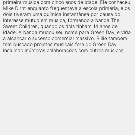
qualquer cidade em território brasileiro. Você pode também
primeira música com cinco anos de idade. Ele conheceu
acessar informações sobre cinemas, horários, assistir aos
Mike Dirnt enquanto frequentava a escola primária, e os
trailers e muito mais.
dois tiveram uma química instantânea por causa do
interesse mútuo em música, formando a banda The
Sweet Children, quando os dois tinham 14 anos de
idade. A banda mudou seu nome para Green Day, e viria
a alcançar o sucesso comercial massivo. Billie também
tem buscado projetos musicais fora do Green Day,
incluindo inúmeras colaborações com outros músicos.