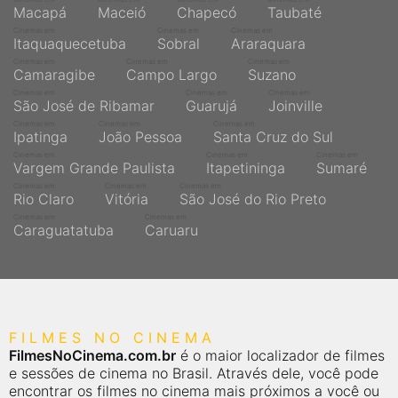
Macapá
Maceió
Chapecó
Taubaté
Cinemas em
Cinemas em
Cinemas em
Itaquaquecetuba
Sobral
Araraquara
Cinemas em
Cinemas em
Cinemas em
Camaragibe
Campo Largo
Suzano
Cinemas em
Cinemas em
Cinemas em
São José de Ribamar
Guarujá
Joinville
Cinemas em
Cinemas em
Cinemas em
Ipatinga
João Pessoa
Santa Cruz do Sul
Cinemas em
Cinemas em
Cinemas em
Vargem Grande Paulista
Itapetininga
Sumaré
Cinemas em
Cinemas em
Cinemas em
Rio Claro
Vitória
São José do Rio Preto
Cinemas em
Cinemas em
Caraguatatuba
Caruaru
FILMES NO CINEMA
FilmesNoCinema.com.br
é o maior localizador de filmes
e sessões de cinema no Brasil. Através dele, você pode
encontrar os filmes no cinema mais próximos a você ou