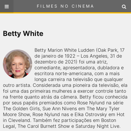
FILMES NO CINEMA
FILMES NO CINEMA
SELECIONE SUA LOCALIZAÇÃO
Betty White
ou
selecione sua localização
FILMES EM CARTAZ
Betty Marion White Ludden (Oak Park, 17
PRÓXIMOS LANÇAMENTOS
de janeiro de 1922 – Los Angeles, 31 de
dezembro de 2021) foi uma atriz,
comediante, apresentadora, dubladora e
GÊNEROS
escritora norte-americana, com a mais
longa carreira na televisão que qualquer
outro artista. Considerada uma pioneira da televisão, ela
NOTÍCIAS
foi uma das primeiras mulheres a exercer controle tanto
na frente quanto atrás da câmera. Betty ficou conhecida
PÁGINA INICIAL
por seus papéis premiados como Rose Nylund na série
The Golden Girls, Sue Ann Nivens em The Mary Tyler
Moore Show, Rose Nylund nas e Elka Ostrovsky em Hot
FilmesNoCinema.com.br
é o maior localizador de filmes e
in Cleveland. Também fez participações em Boston
sessões de cinema no Brasil. Através dele, você pode
Legal, The Carol Burnett Show e Saturday Night Live.
encontrar os filmes no cinema mais próximos a você ou a