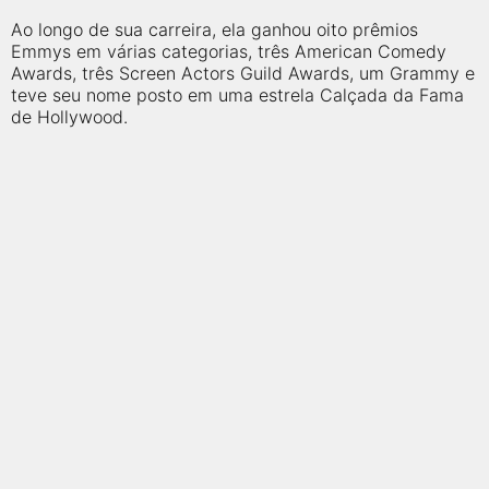
qualquer cidade em território brasileiro. Você pode também
acessar informações sobre cinemas, horários, assistir aos
Ao longo de sua carreira, ela ganhou oito prêmios
trailers e muito mais.
Emmys em várias categorias, três American Comedy
Awards, três Screen Actors Guild Awards, um Grammy e
teve seu nome posto em uma estrela Calçada da Fama
de Hollywood.