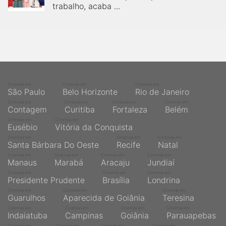
trabalho, acaba ...
Cinemas em
Cinemas em
Cinemas em
São Paulo
Belo Horizonte
Rio de Janeiro
Cinemas em
Cinemas em
Cinemas em
Cinemas em
Contagem
Curitiba
Fortaleza
Belém
Cinemas em
Cinemas em
Eusébio
Vitória da Conquista
Cinemas em
Cinemas em
Cinemas em
Santa Bárbara Do Oeste
Recife
Natal
Cinemas em
Cinemas em
Cinemas em
Cinemas em
Manaus
Marabá
Aracaju
Jundiaí
Cinemas em
Cinemas em
Cinemas em
Presidente Prudente
Brasília
Londrina
Cinemas em
Cinemas em
Cinemas em
Guarulhos
Aparecida de Goiânia
Teresina
Cinemas em
Cinemas em
Cinemas em
Cinemas em
Indaiatuba
Campinas
Goiânia
Parauapebas
Cinemas em
Cinemas em
Cinemas em
Cinemas em