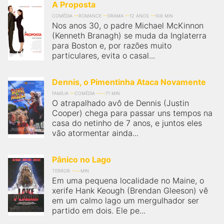
A Proposta
COMÉDIA
ROMANCE
DRAMA
12 ANOS
108 MIN
Nos anos 30, o padre Michael McKinnon
(Kenneth Branagh) se muda da Inglaterra
para Boston e, por razões muito
particulares, evita o casal...
Dennis, o Pimentinha Ataca Novamente
FAMÍLIA
COMÉDIA
71 MIN
O atrapalhado avô de Dennis (Justin
Cooper) chega para passar uns tempos na
casa do netinho de 7 anos, e juntos eles
vão atormentar ainda...
Pânico no Lago
TERROR
MIN
Em uma pequena localidade no Maine, o
xerife Hank Keough (Brendan Gleeson) vê
em um calmo lago um mergulhador ser
partido em dois. Ele pe...