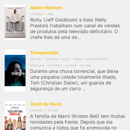
Santo Homem
COMÉDIA
MIN
Ricky (Jeff Goldblum) e Kate (Kelly
Preston) trabalham num canal de vendas
de produtos pela televisão deficitário. O
chefe lhes dá uma de...
Tempestade
FESTIVAL
SUSPENSE
AÇÃO
DRAMA
DOCUMENTÁRIO
AVENTURA
HISTÓRICO
14 ANOS
105 MIN
Durante uma chuva torrencial, que deixa
uma pequena cidade totalmente ilhada,
Tom (Christian Slater), um guarda de
segurança de um carro ...
Você de Novo
COMÉDIA
105 MIN
A família de Marni (Kristen Bell) tem muitas
novidades pela frente. Depois que ela
comunica a todos que foi promovida no