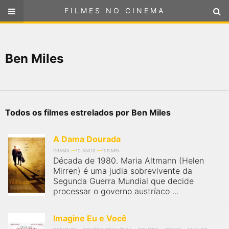
FILMES NO CINEMA
FILMES NO CINEMA
SELECIONE SUA LOCALIZAÇÃO
Ben Miles
ou
selecione sua localização
FILMES EM CARTAZ
PRÓXIMOS LANÇAMENTOS
Todos os filmes estrelados por Ben Miles
GÊNEROS
A Dama Dourada
NOTÍCIAS
DRAMA
10 ANOS
109 MIN
Década de 1980. Maria Altmann (Helen
Mirren) é uma judia sobrevivente da
PÁGINA INICIAL
Segunda Guerra Mundial que decide
processar o governo austríaco ...
FilmesNoCinema.com.br
é o maior localizador de filmes e
sessões de cinema no Brasil. Através dele, você pode
Imagine Eu e Você
encontrar os filmes no cinema mais próximos a você ou a