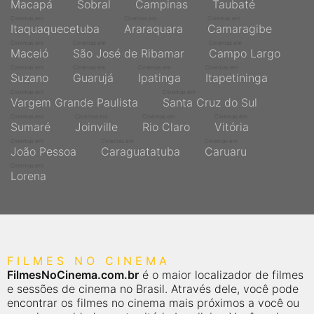
Macapá
Sobral
Campinas
Taubaté
Cinemas em
Cinemas em
Cinemas em
Itaquaquecetuba
Araraquara
Camaragibe
Cinemas em
Cinemas em
Cinemas em
Maceió
São José de Ribamar
Campo Largo
Cinemas em
Cinemas em
Cinemas em
Cinemas em
Suzano
Guarujá
Ipatinga
Itapetininga
Cinemas em
Cinemas em
Vargem Grande Paulista
Santa Cruz do Sul
Cinemas em
Cinemas em
Cinemas em
Cinemas em
Sumaré
Joinville
Rio Claro
Vitória
Cinemas em
Cinemas em
Cinemas em
João Pessoa
Caraguatatuba
Caruaru
Cinemas em
Lorena
FILMES NO CINEMA
FilmesNoCinema.com.br
é o maior localizador de filmes
e sessões de cinema no Brasil. Através dele, você pode
encontrar os filmes no cinema mais próximos a você ou