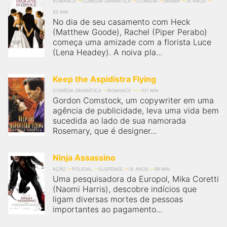
qualquer cidade em território brasileiro. Você pode também
ROMANCE
COMÉDIA DRAMÁTICA
COMÉDIA
DRAMA
14 ANOS
acessar informações sobre cinemas, horários, assistir aos
93 MIN
trailers e muito mais.
No dia de seu casamento com Heck
(Matthew Goode), Rachel (Piper Perabo)
começa uma amizade com a florista Luce
(Lena Headey). A noiva pla...
Keep the Aspidistra Flying
COMÉDIA DRAMÁTICA
ROMANCE
101 MIN
Gordon Comstock, um copywriter em uma
agência de publicidade, leva uma vida bem
sucedida ao lado de sua namorada
Rosemary, que é designer...
Ninja Assassino
AÇÃO
POLICIAL
SUSPENSE
18 ANOS
99 MIN
Uma pesquisadora da Europol, Mika Coretti
(Naomi Harris), descobre indícios que
ligam diversas mortes de pessoas
importantes ao pagamento...