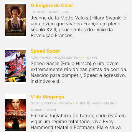
O Enigma do Colar
HISTÓRICO
DRAMA
MIN
Jeanne de la Motte-Valois (Hilary Swank) é
uma jovem que vive na França em pleno
século XVIII, pouco antes do início da
Revolução Frances...
Speed Racer
AÇÃO
FAMÍLIA
FICÇÃO CIENTÍFICA
127 MIN
Speed Racer (Emile Hirsch) é um jovem
extremamente rápido nas pistas de corrida.
Nascido para competir, Speed é agressivo,
instintivo e d...
V de Vingança
FICÇÃO CIENTÍFICA
FANTASIA
SUSPENSE
AÇÃO
DRAMA
16 ANOS
130 MIN
Em uma Inglaterra do futuro, onde está em
vigor um regime totalitário, vive Evey
Hammond (Natalie Portman). Ela é salva