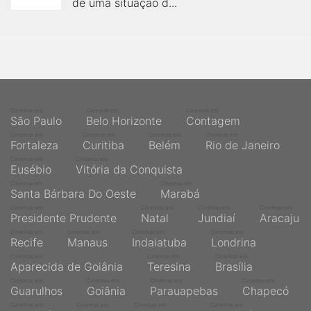
de uma situação d...
Cinemas em
Cinemas em
Cinemas em
São Paulo
Belo Horizonte
Contagem
Cinemas em
Cinemas em
Cinemas em
Cinemas em
Fortaleza
Curitiba
Belém
Rio de Janeiro
Cinemas em
Cinemas em
Eusébio
Vitória da Conquista
Cinemas em
Cinemas em
Santa Bárbara Do Oeste
Marabá
Cinemas em
Cinemas em
Cinemas em
Cinemas em
Presidente Prudente
Natal
Jundiaí
Aracaju
Cinemas em
Cinemas em
Cinemas em
Cinemas em
Recife
Manaus
Indaiatuba
Londrina
Cinemas em
Cinemas em
Cinemas em
Aparecida de Goiânia
Teresina
Brasília
Cinemas em
Cinemas em
Cinemas em
Cinemas em
Guarulhos
Goiânia
Parauapebas
Chapecó
Cinemas em
Cinemas em
Cinemas em
Cinemas em