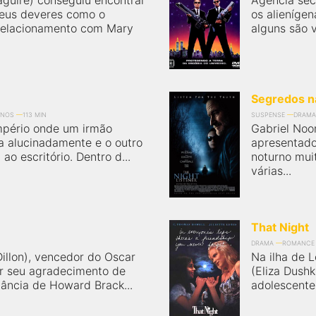
aguire) conseguiu encontrar
Agência sec
eus deveres como o
os alieníge
elacionamento com Mary
alguns são v
Segredos n
ANOS
113 MIN
SUSPENSE
DRAMA
mpério onde um irmão
Gabriel Noo
ha alucinadamente e o outro
apresentado
ao escritório. Dentro d...
noturno muit
várias...
That Night
DRAMA
ROMANCE
illon), vencedor do Oscar
Na ilha de L
er seu agradecimento de
(Eliza Dushk
tância de Howard Brack...
adolescente