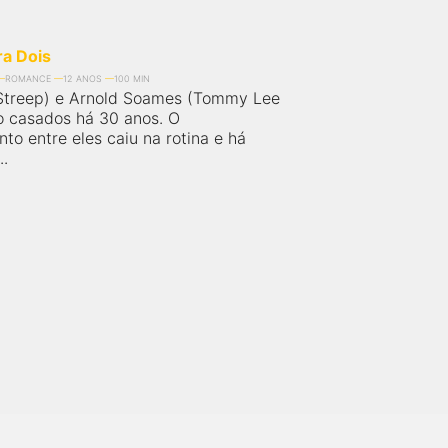
ra Dois
ROMANCE
12 ANOS
100 MIN
Streep) e Arnold Soames (Tommy Lee
o casados há 30 anos. O
to entre eles caiu na rotina e há
..