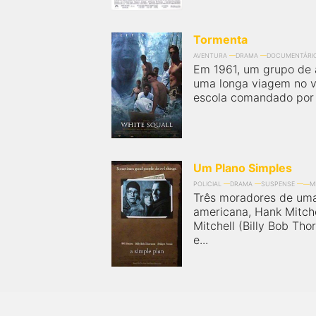
Tormenta
AVENTURA
DRAMA
DOCUMENTÁRI
Em 1961, um grupo de 
uma longa viagem no ve
escola comandado por C
Um Plano Simples
POLICIAL
DRAMA
SUSPENSE
M
Três moradores de um
americana, Hank Mitchel
Mitchell (Billy Bob Tho
e...