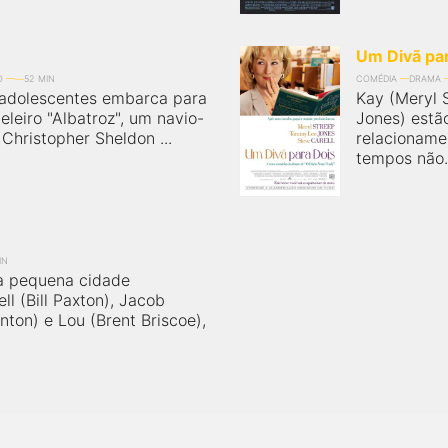
Um Divã pa
O
52 MIN
COMÉDIA
DRAMA
adolescentes embarca para
Kay (Meryl 
leiro "Albatroz", um navio-
Jones) estã
hristopher Sheldon ...
relacionamen
tempos não.
IN
a pequena cidade
l (Bill Paxton), Jacob
rnton) e Lou (Brent Briscoe),