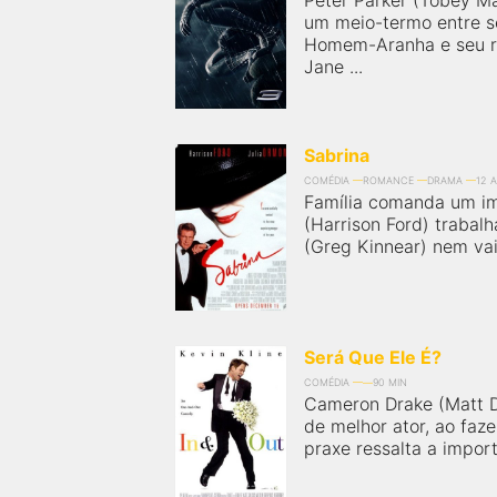
Peter Parker (Tobey M
um meio-termo entre s
Homem-Aranha e seu r
Jane ...
Sabrina
COMÉDIA
ROMANCE
DRAMA
12 
Família comanda um i
(Harrison Ford) trabal
(Greg Kinnear) nem vai 
Será Que Ele É?
COMÉDIA
90 MIN
Cameron Drake (Matt D
de melhor ator, ao faz
praxe ressalta a impor