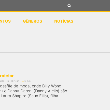
NTOS
GÊNEROS
NOTÍCIAS
Protetor
AMA
SUSPENSE
91 MIN
desfile de moda, onde Billy Wong
n) e Danny Garoni (Danny Aiello) são
Laura Shapiro (Saun Ellis), filha...