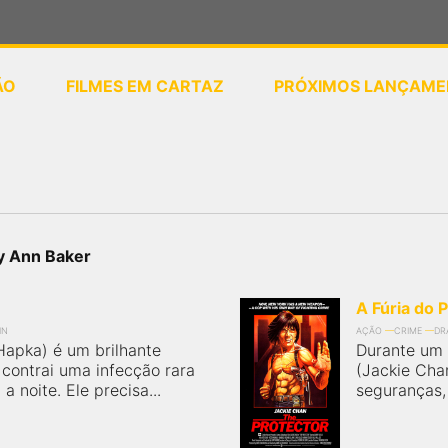
ÃO
FILMES EM CARTAZ
PRÓXIMOS LANÇAME
ou
selecione sua localização
y Ann Baker
A Fúria do 
IN
AÇÃO
CRIME
DR
Hapka) é um brilhante
Durante um 
 contrai uma infecção rara
(Jackie Cha
a noite. Ele precisa...
seguranças, 