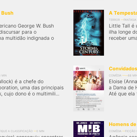
. Bush
A Tempesta
TERROR
FANTASIA
ericano George W. Bush
Little Tall
discursar para o
ilha longe d
ma multidão indignada o
receber uma
Convidados
8 MIN
COMÉDIA
88 MI
llock) é a chefe do
Eloise (Ann
oration, uma das principais
a Dama de 
cujo dono é o multimili...
Até que ela f
Homens de 
FIQUE A CLASSIFICAÇÃO
0 MIN
COMÉDIA
FICÇÃO 