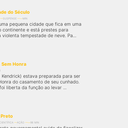
de do Século
SUSPENSE
MIN
 é uma pequena cidade que fica em uma
o continente e está prestes para
 violenta tempestade de neve. Pa...
 Sem Honra
N
a Kendrick) estava preparada para ser
Honra do casamento de seu cunhado.
oi liberta da função ao levar ...
Preto
CIENTÍFICA
AÇÃO
98 MIN