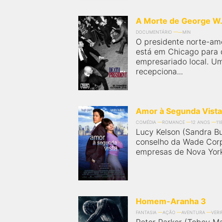
próximos a você ou a qualquer cidade em território
brasileiro. Você pode também acessar informações
sobre cinemas, horários, assistir aos trailers e muito
A Morte de George W
mais.
DOCUMENTÁRIO
MIN
O presidente norte-am
está em Chicago para 
empresariado local. U
recepciona...
Amor à Segunda Vista
COMÉDIA
ROMANCE
12 ANOS
11
Lucy Kelson (Sandra Bu
conselho da Wade Corp
empresas de Nova York, 
Homem-Aranha 3
FANTASIA
AÇÃO
AVENTURA
VERI