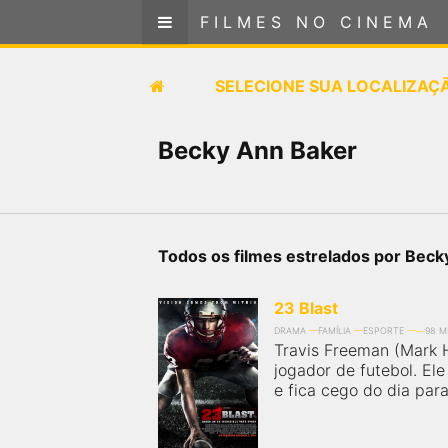
FILMES NO CINEMA
FILMES NO CINEMA
SELECIONE SUA LOCALIZAÇÃO
SELECIONE SUA LOCALIZAÇ
FILMES EM CARTAZ
Becky Ann Baker
PRÓXIMOS LANÇAMENTOS
GÊNEROS
Todos os filmes estrelados por Beck
NOTÍCIAS
23 Blast
DRAMA
FAMÍLIA
ESPORTE
98 M
PÁGINA INICIAL
Travis Freeman (Mark 
jogador de futebol. Ele
e fica cego do dia para 
FilmesNoCinema.com.br
é o maior localizador de
filmes e sessões de cinema no Brasil. Através dele,
você pode encontrar os filmes no cinema mais