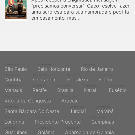
"precisamos conversar", Caco resolve fazer
uma surpresa para sua namorada e pedi-la
em casamento, mas ...
Cinemas em
Cinemas em
Cinemas em
São Paulo
Belo Horizonte
Rio de Janeiro
Cinemas em
Cinemas em
Cinemas em
Cinemas em
Curitiba
Contagem
Fortaleza
Belém
Cinemas em
Cinemas em
Cinemas em
Cinemas em
Cinemas em
Manaus
Recife
Brasília
Natal
Eusébio
Cinemas em
Cinemas em
Vitória da Conquista
Aracaju
Cinemas em
Cinemas em
Cinemas em
Santa Bárbara Do Oeste
Jundiaí
Marabá
Cinemas em
Cinemas em
Cinemas em
Londrina
Presidente Prudente
Campinas
Cinemas em
Cinemas em
Cinemas em
Guarulhos
Goiânia
Aparecida de Goiânia