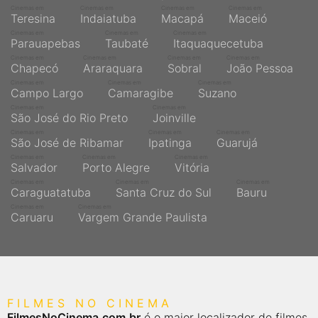
Cinemas em
Cinemas em
Cinemas em
Cinemas em
Teresina
Indaiatuba
Macapá
Maceió
Cinemas em
Cinemas em
Cinemas em
Parauapebas
Taubaté
Itaquaquecetuba
Cinemas em
Cinemas em
Cinemas em
Cinemas em
Chapecó
Araraquara
Sobral
João Pessoa
Cinemas em
Cinemas em
Cinemas em
Campo Largo
Camaragibe
Suzano
Cinemas em
Cinemas em
São José do Rio Preto
Joinville
Cinemas em
Cinemas em
Cinemas em
São José de Ribamar
Ipatinga
Guarujá
Cinemas em
Cinemas em
Cinemas em
Salvador
Porto Alegre
Vitória
Cinemas em
Cinemas em
Cinemas em
Caraguatatuba
Santa Cruz do Sul
Bauru
Cinemas em
Cinemas em
Caruaru
Vargem Grande Paulista
FILMES NO CINEMA
FilmesNoCinema.com.br
é o maior localizador de filmes