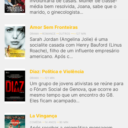
involuntária de casais. Mulher de classe-
qualquer cidade em território brasileiro. Você pode também
acessar informações sobre cinemas, horários, assistir aos
média bem resolvida, Joana, sabe que o
trailers e muito mais.
marido, o ginecologista...
Amor Sem Fronteiras
DRAMA
ROMANCE
OUTROS
127 MIN
Sarah Jordan (Angelina Jolie) é uma
socialite casada com Henry Bauford (Linus
Roache), filho de um influente empresário
americano. Após c...
Diaz: Política e Violência
DRAMA
121 MIN
Um grupo de jovens ativistas se reúne para
o Fórum Social de Genova, que ocorre ao
mesmo tempo que um encontro do G8.
Eles ficam acampado...
La Vingança
COMÉDIA
14 ANOS
90 MIN
Após receber a enigmática mensagem