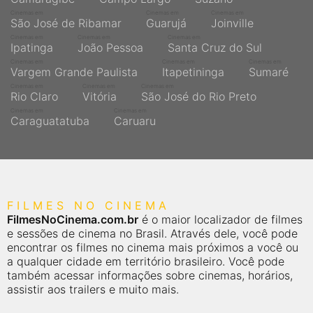
Cinemas em
Cinemas em
Cinemas em
São José de Ribamar
Guarujá
Joinville
Cinemas em
Cinemas em
Cinemas em
Ipatinga
João Pessoa
Santa Cruz do Sul
Cinemas em
Cinemas em
Cinemas em
Vargem Grande Paulista
Itapetininga
Sumaré
Cinemas em
Cinemas em
Cinemas em
Rio Claro
Vitória
São José do Rio Preto
Cinemas em
Cinemas em
Caraguatatuba
Caruaru
FILMES NO CINEMA
FilmesNoCinema.com.br
é o maior localizador de filmes
e sessões de cinema no Brasil. Através dele, você pode
encontrar os filmes no cinema mais próximos a você ou
a qualquer cidade em território brasileiro. Você pode
também acessar informações sobre cinemas, horários,
assistir aos trailers e muito mais.