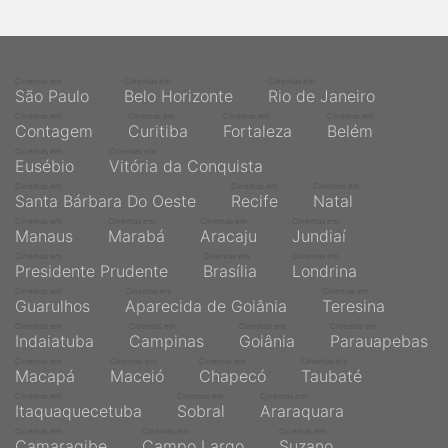
qualquer cidade em território brasileiro. Você pode também
acessar informações sobre cinemas, horários, assistir aos
trailers e muito mais.
Cinemas em
Cinemas em
Cinemas em
São Paulo
Belo Horizonte
Rio de Janeiro
Cinemas em
Cinemas em
Cinemas em
Cinemas em
Contagem
Curitiba
Fortaleza
Belém
Cinemas em
Cinemas em
Eusébio
Vitória da Conquista
Cinemas em
Cinemas em
Cinemas em
Santa Bárbara Do Oeste
Recife
Natal
Cinemas em
Cinemas em
Cinemas em
Cinemas em
Manaus
Marabá
Aracaju
Jundiaí
Cinemas em
Cinemas em
Cinemas em
Presidente Prudente
Brasília
Londrina
Cinemas em
Cinemas em
Cinemas em
Guarulhos
Aparecida de Goiânia
Teresina
Cinemas em
Cinemas em
Cinemas em
Cinemas em
Indaiatuba
Campinas
Goiânia
Parauapebas
Cinemas em
Cinemas em
Cinemas em
Cinemas em
Macapá
Maceió
Chapecó
Taubaté
Cinemas em
Cinemas em
Cinemas em
Itaquaquecetuba
Sobral
Araraquara
Cinemas em
Cinemas em
Cinemas em
Camaragibe
Campo Largo
Suzano