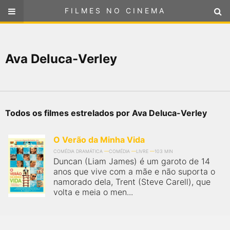
FILMES NO CINEMA
FILMES NO CINEMA
SELECIONE SUA LOCALIZAÇÃO
Ava Deluca-Verley
ou
selecione sua localização
FILMES EM CARTAZ
PRÓXIMOS LANÇAMENTOS
Todos os filmes estrelados por Ava Deluca-Verley
GÊNEROS
O Verão da Minha Vida
NOTÍCIAS
COMÉDIA DRAMÁTICA
COMÉDIA
LIVRE
103 MIN
Duncan (Liam James) é um garoto de 14
anos que vive com a mãe e não suporta o
PÁGINA INICIAL
namorado dela, Trent (Steve Carell), que
volta e meia o men...
FilmesNoCinema.com.br
é o maior localizador de filmes e
sessões de cinema no Brasil. Através dele, você pode
encontrar os filmes no cinema mais próximos a você ou a