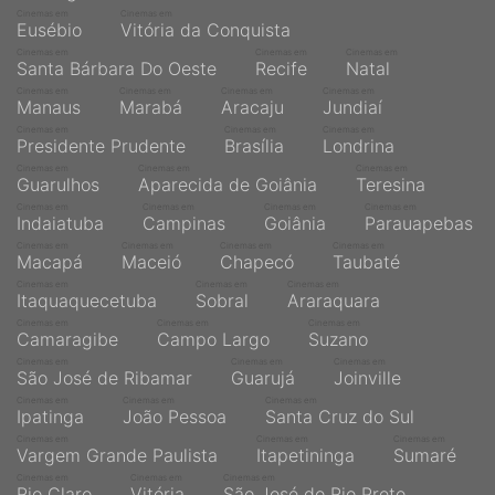
Cinemas em
Cinemas em
Eusébio
Vitória da Conquista
Cinemas em
Cinemas em
Cinemas em
Santa Bárbara Do Oeste
Recife
Natal
Cinemas em
Cinemas em
Cinemas em
Cinemas em
Manaus
Marabá
Aracaju
Jundiaí
Cinemas em
Cinemas em
Cinemas em
Presidente Prudente
Brasília
Londrina
Cinemas em
Cinemas em
Cinemas em
Guarulhos
Aparecida de Goiânia
Teresina
Cinemas em
Cinemas em
Cinemas em
Cinemas em
Indaiatuba
Campinas
Goiânia
Parauapebas
Cinemas em
Cinemas em
Cinemas em
Cinemas em
Macapá
Maceió
Chapecó
Taubaté
Cinemas em
Cinemas em
Cinemas em
Itaquaquecetuba
Sobral
Araraquara
Cinemas em
Cinemas em
Cinemas em
Camaragibe
Campo Largo
Suzano
Cinemas em
Cinemas em
Cinemas em
São José de Ribamar
Guarujá
Joinville
Cinemas em
Cinemas em
Cinemas em
Ipatinga
João Pessoa
Santa Cruz do Sul
Cinemas em
Cinemas em
Cinemas em
Vargem Grande Paulista
Itapetininga
Sumaré
Cinemas em
Cinemas em
Cinemas em
Rio Claro
Vitória
São José do Rio Preto