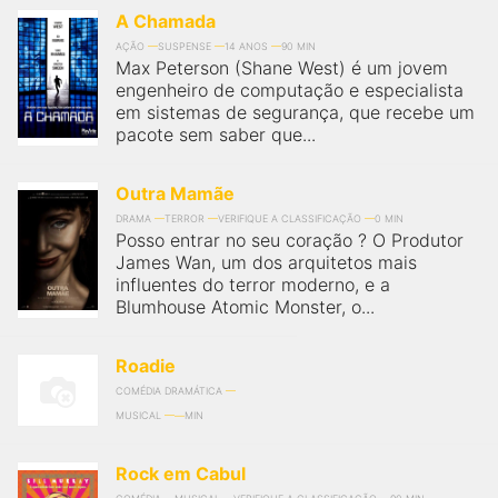
qualquer cidade em território brasileiro. Você pode também
A Chamada
acessar informações sobre cinemas, horários, assistir aos
trailers e muito mais.
AÇÃO
SUSPENSE
14 ANOS
90 MIN
Max Peterson (Shane West) é um jovem
engenheiro de computação e especialista
em sistemas de segurança, que recebe um
pacote sem saber que...
Outra Mamãe
DRAMA
TERROR
VERIFIQUE A CLASSIFICAÇÃO
0 MIN
Posso entrar no seu coração ? O Produtor
James Wan, um dos arquitetos mais
influentes do terror moderno, e a
Blumhouse Atomic Monster, o...
Roadie
COMÉDIA DRAMÁTICA
MUSICAL
MIN
Rock em Cabul