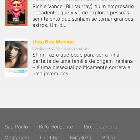
COMÉDIA
MUSICAL
VERIFIQUE A CLASSIFICAÇÃO
90 MIN
Richie Vance (Bill Murray) é um empresário
decadente, que vive de explorar pessoas
sem talento que sonham se tornar grandes
astros. Um di...
Uma Boa Menina
COMÉDIA
FICÇÃO
16 ANOS
86 MIN
Shirin faz o que pode para ser a filha
perfeita de uma família de origem iraniana
– é uma bissexual politicamente correta e
uma jovem des...
Cinemas em
Cinemas em
Cinemas em
São Paulo
Belo Horizonte
Rio de Janeiro
Cinemas em
Cinemas em
Cinemas em
Cinemas em
Contagem
Curitiba
Fortaleza
Belém