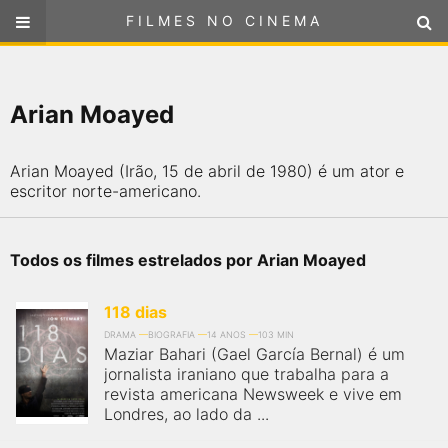
FILMES NO CINEMA
FILMES NO CINEMA
SELECIONE SUA LOCALIZAÇÃO
Arian Moayed
ou
selecione sua localização
FILMES EM CARTAZ
Arian Moayed (Irão, 15 de abril de 1980) é um ator e
PRÓXIMOS LANÇAMENTOS
escritor norte-americano.
GÊNEROS
Todos os filmes estrelados por Arian Moayed
NOTÍCIAS
118 dias
DRAMA
BIOGRAFIA
14 ANOS
103 MIN
PÁGINA INICIAL
Maziar Bahari (Gael García Bernal) é um
jornalista iraniano que trabalha para a
revista americana Newsweek e vive em
FilmesNoCinema.com.br
é o maior localizador de filmes e
Londres, ao lado da ...
sessões de cinema no Brasil. Através dele, você pode
encontrar os filmes no cinema mais próximos a você ou a