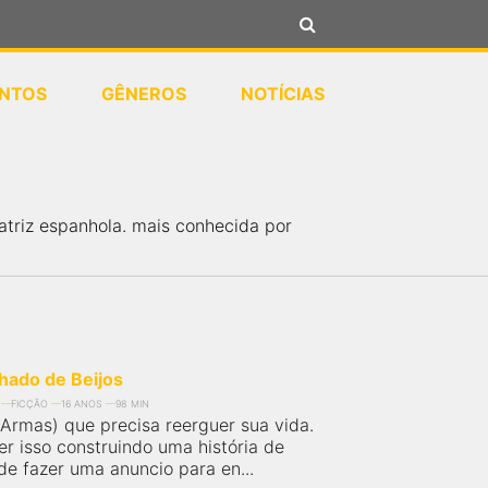
NTOS
GÊNEROS
NOTÍCIAS
atriz espanhola. mais conhecida por
hado de Beijos
FICÇÃO
16 ANOS
98 MIN
 Armas) que precisa reerguer sua vida.
er isso construindo uma história de
de fazer uma anuncio para en...