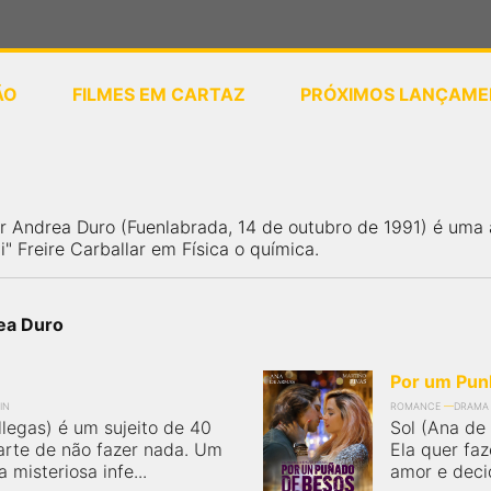
ÃO
FILMES EM CARTAZ
PRÓXIMOS LANÇAME
ou
selecione sua localização
r Andrea Duro (Fuenlabrada, 14 de outubro de 1991) é uma 
i" Freire Carballar em Física o química.
ea Duro
Por um Pun
IN
ROMANCE
DRAMA
llegas) é um sujeito de 40
Sol (Ana de
arte de não fazer nada. Um
Ela quer faz
misteriosa infe...
amor e deci