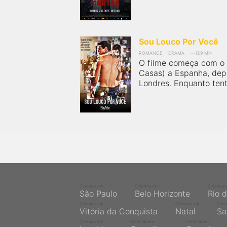
próximos a você ou a qualquer cidade em território
brasileiro. Você pode também acessar informações
sobre cinemas, horários, assistir aos trailers e muito
mais.
Sou Louco Por Você
ROMANCE
DRAMA
129 MIN
O filme começa com o 
Casas) a Espanha, dep
Londres. Enquanto tenta
Cinemas em
Cinemas em
Cinemas 
São Paulo
Belo Horizonte
Rio 
Cinemas em
Cinemas em
Cine
Vitória da Conquista
Natal
Sa
Cinemas em
Cinemas em
Cinemas em