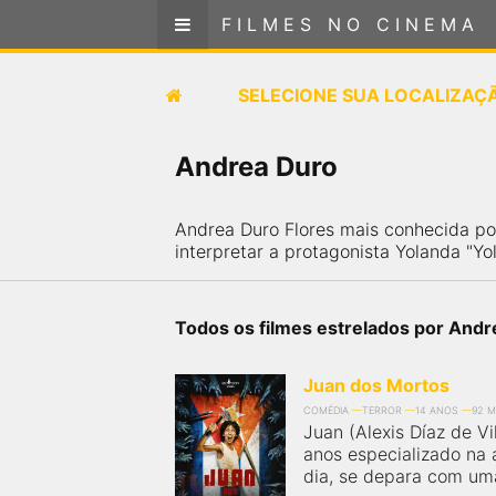
FILMES NO CINEMA
FILMES NO CINEMA
SELECIONE SUA LOCALIZAÇÃO
SELECIONE SUA LOCALIZAÇ
FILMES EM CARTAZ
Andrea Duro
PRÓXIMOS LANÇAMENTOS
Andrea Duro Flores mais conhecida po
interpretar a protagonista Yolanda "Yol
GÊNEROS
NOTÍCIAS
Todos os filmes estrelados por Andr
PÁGINA INICIAL
Juan dos Mortos
COMÉDIA
TERROR
14 ANOS
92 M
Juan (Alexis Díaz de Vi
FilmesNoCinema.com.br
é o maior localizador de
anos especializado na 
filmes e sessões de cinema no Brasil. Através dele,
dia, se depara com uma 
você pode encontrar os filmes no cinema mais