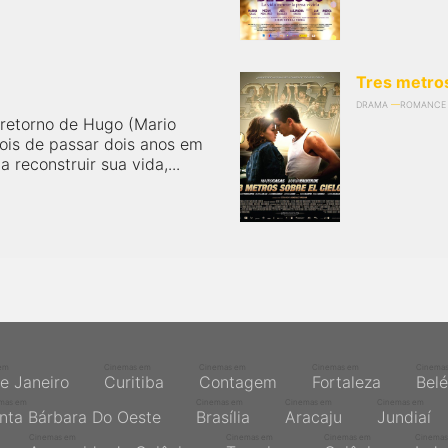
Tres metros
DRAMA
ROMANCE
retorno de Hugo (Mario
ois de passar dois anos em
 reconstruir sua vida,...
em
Cinemas em
Cinemas em
Cinemas em
Cinema
de Janeiro
Curitiba
Contagem
Fortaleza
Bel
mas em
Cinemas em
Cinemas em
Cinemas em
nta Bárbara Do Oeste
Brasília
Aracaju
Jundiaí
Cinemas em
Cinemas em
Cinemas em
Cinemas