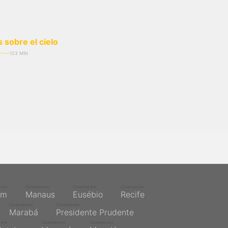
 sobre el cielo
123 MIN
s em
Cinemas em
Cinemas em
Cinemas em
ém
Manaus
Eusébio
Recife
Cinemas em
Cinemas em
Marabá
Presidente Prudente
 em
Cinemas em
Cinemas em