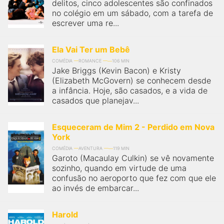
qualquer cidade em território brasileiro. Você pode também
delitos, cinco adolescentes são confinados
acessar informações sobre cinemas, horários, assistir aos
no colégio em um sábado, com a tarefa de
trailers e muito mais.
escrever uma re...
Ela Vai Ter um Bebê
COMÉDIA
ROMANCE
106 MIN
Jake Briggs (Kevin Bacon) e Kristy
(Elizabeth McGovern) se conhecem desde
a infância. Hoje, são casados, e a vida de
casados que planejav...
Esqueceram de Mim 2 - Perdido em Nova
York
COMÉDIA
AVENTURA
119 MIN
Garoto (Macaulay Culkin) se vê novamente
sozinho, quando em virtude de uma
confusão no aeroporto que fez com que ele
ao invés de embarcar...
Harold