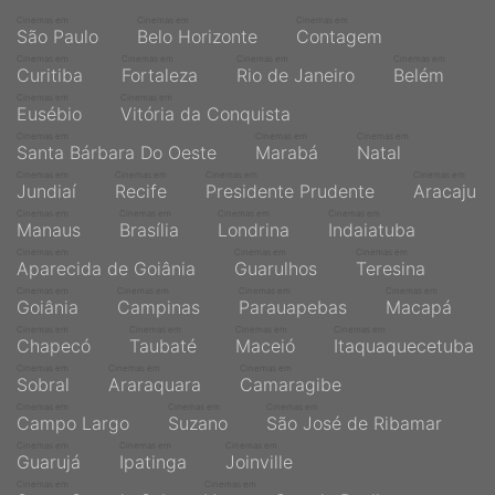
Cinemas em
Cinemas em
Cinemas em
São Paulo
Belo Horizonte
Contagem
Cinemas em
Cinemas em
Cinemas em
Cinemas em
Curitiba
Fortaleza
Rio de Janeiro
Belém
Cinemas em
Cinemas em
Eusébio
Vitória da Conquista
Cinemas em
Cinemas em
Cinemas em
Santa Bárbara Do Oeste
Marabá
Natal
Cinemas em
Cinemas em
Cinemas em
Cinemas em
Jundiaí
Recife
Presidente Prudente
Aracaju
Cinemas em
Cinemas em
Cinemas em
Cinemas em
Manaus
Brasília
Londrina
Indaiatuba
Cinemas em
Cinemas em
Cinemas em
Aparecida de Goiânia
Guarulhos
Teresina
Cinemas em
Cinemas em
Cinemas em
Cinemas em
Goiânia
Campinas
Parauapebas
Macapá
Cinemas em
Cinemas em
Cinemas em
Cinemas em
Chapecó
Taubaté
Maceió
Itaquaquecetuba
Cinemas em
Cinemas em
Cinemas em
Sobral
Araraquara
Camaragibe
Cinemas em
Cinemas em
Cinemas em
Campo Largo
Suzano
São José de Ribamar
Cinemas em
Cinemas em
Cinemas em
Guarujá
Ipatinga
Joinville
Cinemas em
Cinemas em