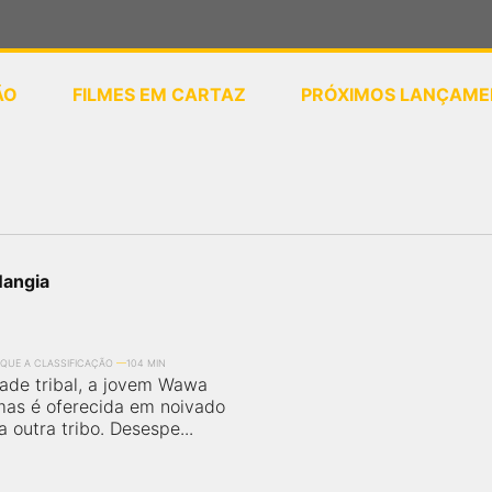
ÃO
FILMES EM CARTAZ
PRÓXIMOS LANÇAME
ou
selecione sua localização
Nangia
IQUE A CLASSIFICAÇÃO
104 MIN
de tribal, a jovem Wawa
mas é oferecida em noivado
 outra tribo. Desespe...