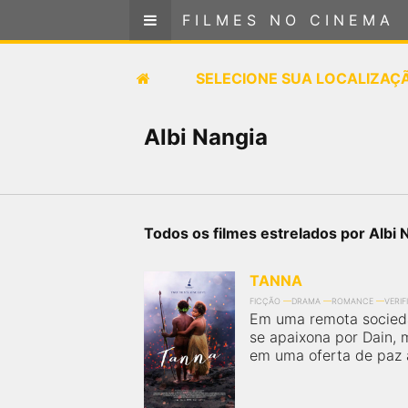
FILMES NO CINEMA
FILMES NO CINEMA
SELECIONE SUA LOCALIZAÇÃO
SELECIONE SUA LOCALIZAÇ
FILMES EM CARTAZ
Albi Nangia
PRÓXIMOS LANÇAMENTOS
GÊNEROS
Todos os filmes estrelados por Albi 
NOTÍCIAS
TANNA
FICÇÃO
DRAMA
ROMANCE
VERIF
PÁGINA INICIAL
Em uma remota socieda
se apaixona por Dain, 
em uma oferta de paz a
FilmesNoCinema.com.br
é o maior localizador de
filmes e sessões de cinema no Brasil. Através dele,
você pode encontrar os filmes no cinema mais