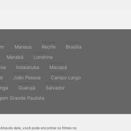
s em
Cinemas em
Cinemas em
Cinemas em
ém
Manaus
Recife
Brasília
Cinemas em
Cinemas em
Marabá
Londrina
m
Cinemas em
Cinemas em
ina
Indaiatuba
Macapá
em
Cinemas em
Cinemas em
al
João Pessoa
Campo Largo
 em
Cinemas em
Cinemas em
inga
Guarujá
Salvador
s em
gem Grande Paulista
 Através dele, você pode encontrar os filmes no