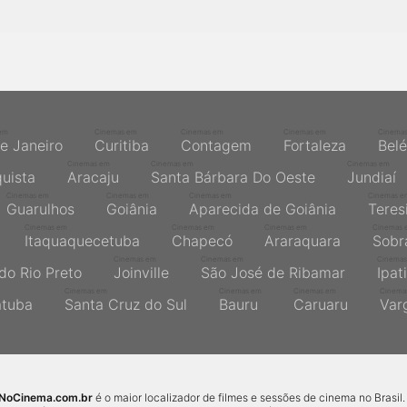
em
Cinemas em
Cinemas em
Cinemas em
Cinema
de Janeiro
Curitiba
Contagem
Fortaleza
Bel
Cinemas em
Cinemas em
Cinemas em
quista
Aracaju
Santa Bárbara Do Oeste
Jundiaí
Cinemas em
Cinemas em
Cinemas em
Cinemas e
Guarulhos
Goiânia
Aparecida de Goiânia
Teres
Cinemas em
Cinemas em
Cinemas em
Cinemas 
Itaquaquecetuba
Chapecó
Araraquara
Sobr
Cinemas em
Cinemas em
Cinemas
do Rio Preto
Joinville
São José de Ribamar
Ipat
Cinemas em
Cinemas em
Cinemas em
Cinema
atuba
Santa Cruz do Sul
Bauru
Caruaru
Var
sNoCinema.com.br
é o maior localizador de filmes e sessões de cinema no Brasil.