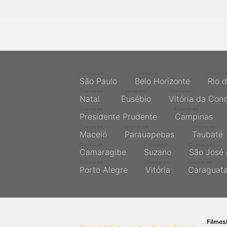
próximos a você ou a qualquer cidade em território
brasileiro. Você pode também acessar informações
sobre cinemas, horários, assistir aos trailers e muito
mais.
Cinemas em
Cinemas em
Cinemas 
São Paulo
Belo Horizonte
Rio 
Cinemas em
Cinemas em
Cinemas em
Natal
Eusébio
Vitória da Con
Cinemas em
Cinemas em
Presidente Prudente
Campinas
Cinemas em
Cinemas em
Cinemas em
Maceió
Parauapebas
Taubaté
Cinemas em
Cinemas em
Cinemas em
Camaragibe
Suzano
São José 
Cinemas em
Cinemas em
Cinemas em
Porto Alegre
Vitória
Caraguat
Filme