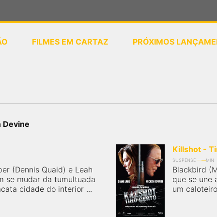
ÃO
FILMES EM CARTAZ
PRÓXIMOS LANÇAME
ou
selecione sua localização
n Devine
Killshot - T
SUSPENSE
MIN
er (Dennis Quaid) e Leah
Blackbird (
m se mudar da tumultuada
que se une a
ata cidade do interior ...
um caloteiro