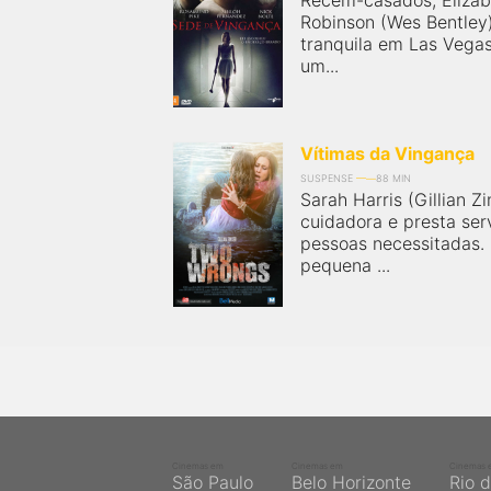
Recém-casados, Elizab
Robinson (Wes Bentley
tranquila em Las Vegas
um...
Vítimas da Vingança
SUSPENSE
88 MIN
Sarah Harris (Gillian Z
cuidadora e presta ser
pessoas necessitadas. 
pequena ...
Cinemas em
Cinemas em
Cinemas 
São Paulo
Belo Horizonte
Rio 