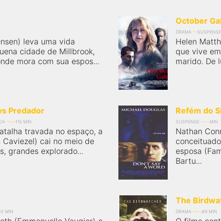
October Ga
DRAMA
SUSPENSE
ensen) leva uma vida
Helen Matth
quena cidade de Millbrook,
que vive em
onde mora com sua espos...
marido. De l
vs Predador
Refém do Si
CA
115 MIN
SUSPENSE
MIN
atalha travada no espaço, a
Nathan Conr
 Caviezel) cai no meio de
conceituado 
, grandes explorado...
esposa (Fam
Bartu...
The Birdwa
00 MIN
DRAMA
89 MIN