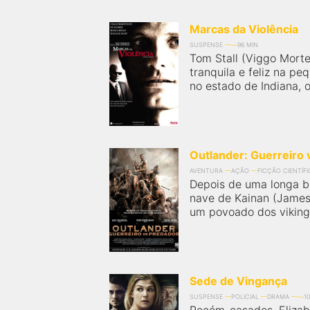
próximos a você ou a qualquer cidade em território
brasileiro. Você pode também acessar informações
sobre cinemas, horários, assistir aos trailers e muito
Marcas da Violência
mais.
SUSPENSE
96 MIN
Tom Stall (Viggo Mort
tranquila e feliz na pe
no estado de Indiana, 
Outlander: Guerreiro 
AVENTURA
AÇÃO
FICÇÃO CIENTÍFI
Depois de uma longa b
nave de Kainan (James
um povoado dos vikings
Sede de Vingança
SUSPENSE
POLICIAL
DRAMA
1