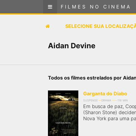
FILMES NO CINEMA
FILMES NO CINEMA
SELECIONE SUA LOCALIZAÇÃO
SELECIONE SUA LOCALIZAÇ
FILMES EM CARTAZ
Aidan Devine
PRÓXIMOS LANÇAMENTOS
GÊNEROS
Todos os filmes estrelados por Aida
NOTÍCIAS
Garganta do Diabo
SUSPENSE
DRAMA
118 MIN
PÁGINA INICIAL
Em busca de paz, Coop
(Sharon Stone) decide
Nova York para uma pac
FilmesNoCinema.com.br
é o maior localizador de
filmes e sessões de cinema no Brasil. Através dele,
você pode encontrar os filmes no cinema mais