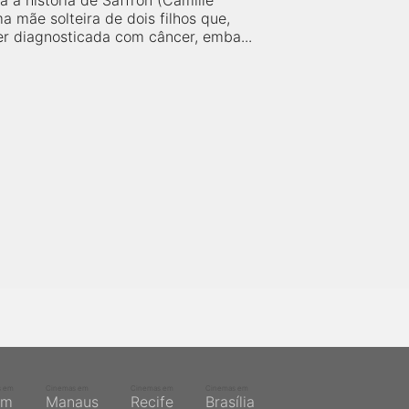
a a história de Saffron (Camille
ma mãe solteira de dois filhos que,
er diagnosticada com câncer, emba...
s em
Cinemas em
Cinemas em
Cinemas em
ém
Manaus
Recife
Brasília