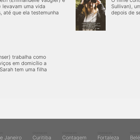
eth (Emmanuelle Vaugier) e
O filme cont
) levavam uma vida
Sullivan), u
, até que ela testemunha
depois de s
inser) trabalha como
viços em domicílio a
Sarah tem uma filha
em
Cinemas em
Cinemas em
Cinemas em
Cinema
de Janeiro
Curitiba
Contagem
Fortaleza
Bel