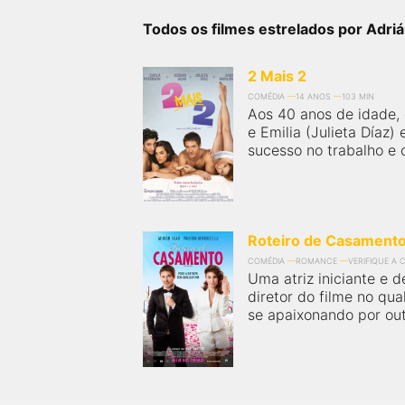
próximos a você ou a qualquer cidade em território
brasileiro. Você pode também acessar informações
Todos os filmes estrelados por Adri
sobre cinemas, horários, assistir aos trailers e muito
mais.
2 Mais 2
COMÉDIA
14 ANOS
103 MIN
Aos 40 anos de idade, 
e Emilia (Julieta Díaz
sucesso no trabalho e c
Roteiro de Casament
COMÉDIA
ROMANCE
VERIFIQUE A 
Uma atriz iniciante e
diretor do filme no qua
se apaixonando por out