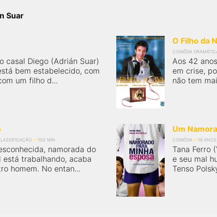
án Suar
O Filho da 
COMÉDIA DRAMÁTIC
o casal Diego (Adrián Suar)
Aos 42 anos
) está bem estabelecido, com
em crise, p
om um filho d...
não tem mai
o
Um Namorad
CLASSIFICAÇÃO
100 MIN
COMÉDIA
16 ANOS
 desconhecida, namorada do
Tana Ferro (
l está trabalhando, acaba
e seu mal h
ro homem. No entan...
Tenso Polsky