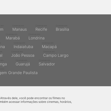
s em
Cinemas em
Cinemas em
Cinemas em
ém
Manaus
Recife
Brasília
Cinemas em
Cinemas em
Marabá
Londrina
m
Cinemas em
Cinemas em
ina
Indaiatuba
Macapá
em
Cinemas em
Cinemas em
al
João Pessoa
Campo Largo
 em
Cinemas em
Cinemas em
inga
Guarujá
Salvador
s em
gem Grande Paulista
 Através dele, você pode encontrar os filmes no
também acessar informações sobre cinemas, horários,