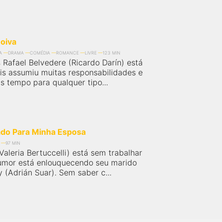
Noiva
A
DRAMA
COMÉDIA
ROMANCE
LIVRE
123 MIN
 Rafael Belvedere (Ricardo Darín) está
ois assumiu muitas responsabilidades e
s tempo para qualquer tipo...
o Para Minha Esposa
97 MIN
Valeria Bertuccelli) está sem trabalhar
umor está enlouquecendo seu marido
 (Adrián Suar). Sem saber c...