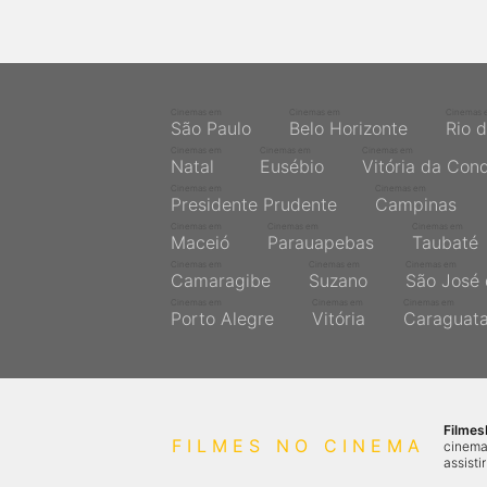
Cinemas em
Cinemas em
Cinemas 
São Paulo
Belo Horizonte
Rio 
Cinemas em
Cinemas em
Cinemas em
Natal
Eusébio
Vitória da Con
Cinemas em
Cinemas em
Presidente Prudente
Campinas
Cinemas em
Cinemas em
Cinemas em
Maceió
Parauapebas
Taubaté
Cinemas em
Cinemas em
Cinemas em
Camaragibe
Suzano
São José 
Cinemas em
Cinemas em
Cinemas em
Porto Alegre
Vitória
Caraguat
Filme
FILMES NO CINEMA
cinema
assisti