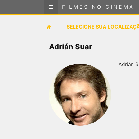
FILMES NO CINEMA
FILMES NO CINEMA
SELECIONE SUA LOCALIZAÇÃO
SELECIONE SUA LOCALIZAÇ
FILMES EM CARTAZ
Adrián Suar
PRÓXIMOS LANÇAMENTOS
Adrián S
GÊNEROS
NOTÍCIAS
PÁGINA INICIAL
FilmesNoCinema.com.br
é o maior localizador de
filmes e sessões de cinema no Brasil. Através dele,
você pode encontrar os filmes no cinema mais