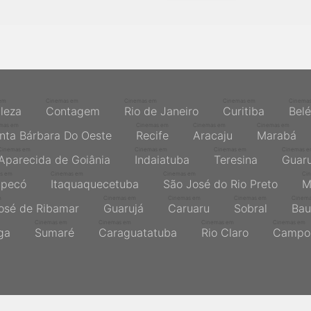
em
Cinemas em
Cinemas em
Cinemas em
Cinema
aleza
Contagem
Rio de Janeiro
Curitiba
Bel
mas em
Cinemas em
Cinemas em
Cinemas em
nta Bárbara Do Oeste
Recife
Aracaju
Marabá
Cinemas em
Cinemas em
Cinemas em
Cinemas 
Aparecida de Goiânia
Indaiatuba
Teresina
Guaru
s em
Cinemas em
Cinemas em
Ci
pecó
Itaquaquecetuba
São José do Rio Preto
M
m
Cinemas em
Cinemas em
Cinemas em
Cinem
osé de Ribamar
Guarujá
Caruaru
Sobral
Bau
Cinemas em
Cinemas em
Cinemas em
Cinemas em
nga
Sumaré
Caraguatatuba
Rio Claro
Campo