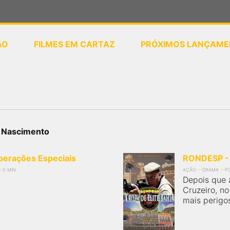
ÃO
FILMES EM CARTAZ
PRÓXIMOS LANÇAME
ou
selecione sua localização
n Nascimento
erações Especiais
RONDESP - T
0 MIN
AÇÃO
DRAMA
PO
Depois que a
Cruzeiro, no
mais perigo