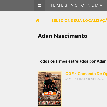
FILMES NO CINEMA
FILMES NO CINEMA
SELECIONE SUA LOCALIZAÇÃO
SELECIONE SUA LOCALIZAÇ
FILMES EM CARTAZ
Adan Nascimento
PRÓXIMOS LANÇAMENTOS
GÊNEROS
Todos os filmes estrelados por Ada
NOTÍCIAS
COE - Comando De Op
AÇÃO
VERIFIQUE A CLASSIFICAÇÃO
PÁGINA INICIAL
FilmesNoCinema.com.br
é o maior localizador de
filmes e sessões de cinema no Brasil. Através dele,
você pode encontrar os filmes no cinema mais