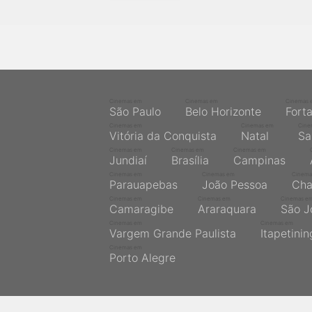
próximos a você ou a qualquer cidade em território
brasileiro. Você pode também acessar informações
sobre cinemas, horários, assistir aos trailers e muito
mais.
Cinemas em
Cinemas em
Cinemas 
São Paulo
Belo Horizonte
Fort
Cinemas em
Cinemas em
Cine
Vitória da Conquista
Natal
Sa
Cinemas em
Cinemas em
Cinemas em
Jundiaí
Brasília
Campinas
Cinemas em
Cinemas em
Cinema
Parauapebas
João Pessoa
Cha
Cinemas em
Cinemas em
Cinemas e
Camaragibe
Araraquara
São J
Cinemas em
Cinemas em
Vargem Grande Paulista
Itapetini
Cinemas em
Porto Alegre