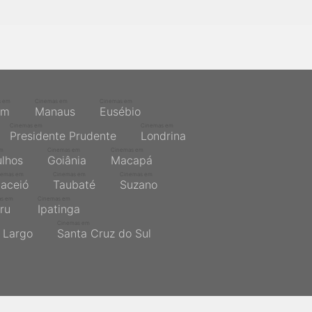
s em
Cinemas em
Cinemas em
ém
Manaus
Eusébio
Cinemas em
Cinemas em
Presidente Prudente
Londrina
em
Cinemas em
Cinemas em
lhos
Goiânia
Macapá
nemas em
Cinemas em
Cinemas em
aceió
Taubaté
Suzano
as em
Cinemas em
ru
Ipatinga
Cinemas em
 Largo
Santa Cruz do Sul