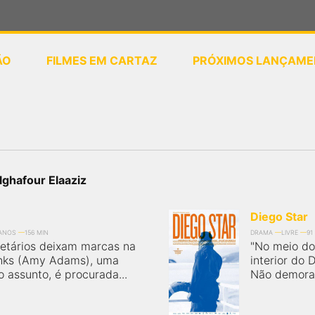
ÃO
FILMES EM CARTAZ
PRÓXIMOS LANÇAME
ou
selecione sua localização
lghafour Elaaziz
Diego Star
 ANOS
156 MIN
DRAMA
LIVRE
91
netários deixam marcas na
"No meio do
Banks (Amy Adams), uma
interior do 
o assunto, é procurada...
Não demora 