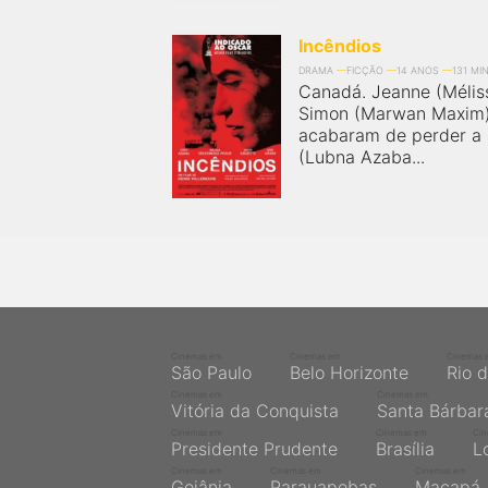
próximos a você ou a qualquer cidade em território
brasileiro. Você pode também acessar informações
sobre cinemas, horários, assistir aos trailers e muito
Incêndios
mais.
DRAMA
FICÇÃO
14 ANOS
131 MI
Canadá. Jeanne (Mélis
Simon (Marwan Maxim)
acabaram de perder a
(Lubna Azaba...
Cinemas em
Cinemas em
Cinemas 
São Paulo
Belo Horizonte
Rio 
Cinemas em
Cinemas em
Vitória da Conquista
Santa Bárbar
Cinemas em
Cinemas em
Ci
Presidente Prudente
Brasília
L
Cinemas em
Cinemas em
Cinemas em
Goiânia
Parauapebas
Macapá