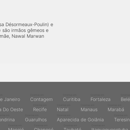
N
sa Désormeaux-Poulin) e
 são irmãos gêmeos e
 mãe, Nawal Marwan
em
Cinemas em
Cinemas em
Cinemas em
Cinema
de Janeiro
Contagem
Curitiba
Fortaleza
Bel
Cinemas em
Cinemas em
Cinemas em
Cinemas em
a Do Oeste
Recife
Natal
Manaus
Marabá
nemas em
Cinemas em
Cinemas em
Cinemas em
ondrina
Guarulhos
Aparecida de Goiânia
Teresi
Cinemas em
Cinemas em
Cinemas em
Cinemas em
Maceió
Chapecó
Taubaté
Itaquaquecetuba