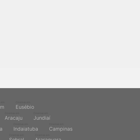
s em
Cinemas em
ém
Eusébio
Cinemas em
Cinemas em
Aracaju
Jundiaí
Cinemas em
Cinemas em
na
Indaiatuba
Campinas
Cinemas em
Cinemas em
Sobral
Araraquara