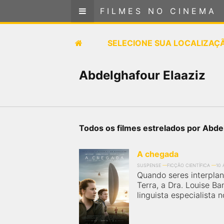
FILMES NO CINEMA
FILMES NO CINEMA
SELECIONE SUA LOCALIZAÇÃO
SELECIONE SUA LOCALIZAÇ
FILMES EM CARTAZ
Abdelghafour Elaaziz
PRÓXIMOS LANÇAMENTOS
GÊNEROS
Todos os filmes estrelados por Abde
NOTÍCIAS
A chegada
SUSPENSE
FICÇÃO CIENTÍFICA
10
PÁGINA INICIAL
Quando seres interpla
Terra, a Dra. Louise 
linguista especialista n
FilmesNoCinema.com.br
é o maior localizador de
filmes e sessões de cinema no Brasil. Através dele,
você pode encontrar os filmes no cinema mais