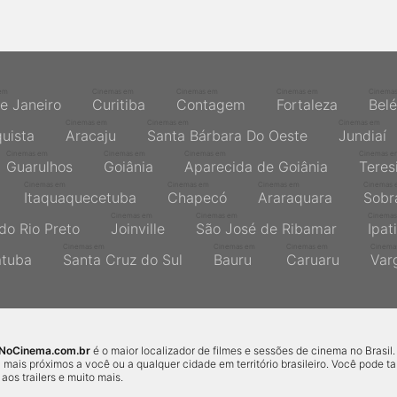
em
Cinemas em
Cinemas em
Cinemas em
Cinema
de Janeiro
Curitiba
Contagem
Fortaleza
Bel
Cinemas em
Cinemas em
Cinemas em
quista
Aracaju
Santa Bárbara Do Oeste
Jundiaí
Cinemas em
Cinemas em
Cinemas em
Cinemas e
Guarulhos
Goiânia
Aparecida de Goiânia
Teres
Cinemas em
Cinemas em
Cinemas em
Cinemas 
Itaquaquecetuba
Chapecó
Araraquara
Sobr
Cinemas em
Cinemas em
Cinemas
do Rio Preto
Joinville
São José de Ribamar
Ipat
Cinemas em
Cinemas em
Cinemas em
Cinema
atuba
Santa Cruz do Sul
Bauru
Caruaru
Var
sNoCinema.com.br
é o maior localizador de filmes e sessões de cinema no Brasil.
 mais próximos a você ou a qualquer cidade em território brasileiro. Você pode 
r aos trailers e muito mais.