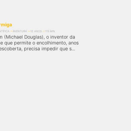
rmiga
NTÍFICA
AVENTURA
12 ANOS
115 MIN
m (Michael Douglas), o inventor da
aje que permite o encolhimento, anos
scoberta, precisa impedir que s...