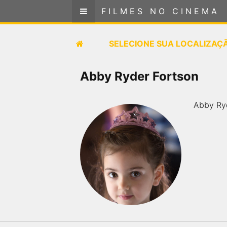
FILMES NO CINEMA
FILMES NO CINEMA
SELECIONE SUA LOCALIZAÇÃO
SELECIONE SUA LOCALIZAÇ
FILMES EM CARTAZ
Abby Ryder Fortson
PRÓXIMOS LANÇAMENTOS
Abby Ryd
GÊNEROS
NOTÍCIAS
PÁGINA INICIAL
FilmesNoCinema.com.br
é o maior localizador de
filmes e sessões de cinema no Brasil. Através dele,
você pode encontrar os filmes no cinema mais