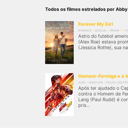
próximos a você ou a qualquer cidade em território
brasileiro. Você pode também acessar informações
Todos os filmes estrelados por Abby
sobre cinemas, horários, assistir aos trailers e muito
mais.
Forever My Girl
ROMANCE
MUSICAL
DRAMA
1
Astro do futebol ameri
(Alex Roe) estava pron
(Jessica Rothe), sua na
Homem-Formiga e a 
AÇÃO
AVENTURA
FICÇÃO CIENTÍFI
Após ter ajudado o Ca
contra o Homem de Fer
Lang (Paul Rudd) é co
pris...