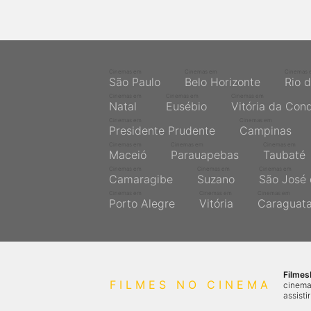
Cinemas em
Cinemas em
Cinemas 
São Paulo
Belo Horizonte
Rio 
Cinemas em
Cinemas em
Cinemas em
Natal
Eusébio
Vitória da Con
Cinemas em
Cinemas em
Presidente Prudente
Campinas
Cinemas em
Cinemas em
Cinemas em
Maceió
Parauapebas
Taubaté
Cinemas em
Cinemas em
Cinemas em
Camaragibe
Suzano
São José 
Cinemas em
Cinemas em
Cinemas em
Porto Alegre
Vitória
Caraguat
Filme
FILMES NO CINEMA
cinema
assisti