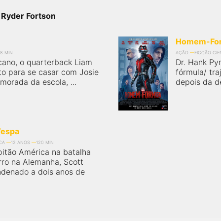
 Ryder Fortson
Homem-Fo
08 MIN
AÇÃO
FICÇÃO CIE
cano, o quarterback Liam
Dr. Hank Py
to para se casar com Josie
fórmula/ tr
morada da escola, ...
depois da de
Vespa
CA
12 ANOS
120 MIN
pitão América na batalha
ro na Alemanha, Scott
ndenado a dois anos de