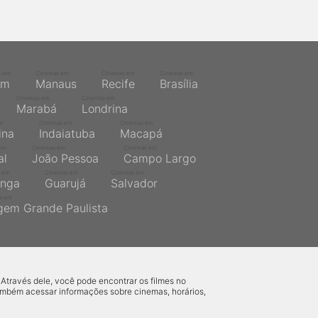
s em
Cinemas em
Cinemas em
Cinemas em
ém
Manaus
Recife
Brasília
Cinemas em
Cinemas em
Marabá
Londrina
m
Cinemas em
Cinemas em
ina
Indaiatuba
Macapá
em
Cinemas em
Cinemas em
al
João Pessoa
Campo Largo
 em
Cinemas em
Cinemas em
inga
Guarujá
Salvador
s em
gem Grande Paulista
 Através dele, você pode encontrar os filmes no
também acessar informações sobre cinemas, horários,