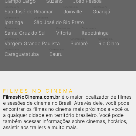
Campo Largo
Suzano
João Pessoa
Cinemas em
Cinemas em
Cinemas em
São José de Ribamar
Joinville
Guarujá
Cinemas em
Cinemas em
Ipatinga
São José do Rio Preto
Cinemas em
Cinemas em
Cinemas em
Santa Cruz do Sul
Vitória
Itapetininga
Cinemas em
Cinemas em
Cinemas em
Vargem Grande Paulista
Sumaré
Rio Claro
Cinemas em
Cinemas em
Caraguatatuba
Bauru
FILMES NO CINEMA
FilmesNoCinema.com.br
é o maior localizador de filmes
e sessões de cinema no Brasil. Através dele, você pode
encontrar os filmes no cinema mais próximos a você ou
a qualquer cidade em território brasileiro. Você pode
também acessar informações sobre cinemas, horários,
assistir aos trailers e muito mais.