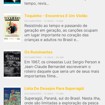
tempo, revis...
Toquinho - Encontros E Um Violão
DOCUMENTÁRIO
12 ANOS
75 MIN
Resistindo ao tempo e passando de
geração em geração, as canções ocupam
um lugar importante no coração das
crianças e adultos no Brasil e...
Os Ruminantes
DOCUMENTÁRIO
12 ANOS
80 MIN
Em 1967, os cineastas Luiz Sergio Person e
Jean-Claude Bernardet escreveram o
roteiro daquele que seria um de seus mais
importantes filme...
Lista De Desejos Para Superagüi
DOCUMENTÁRIO
12 ANOS
72 MIN
Superagüi, Paraná, sul do Brasil. Nesta ilha,
onde são limitadas a exploração da pesca