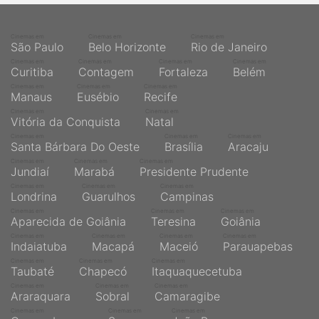
Cinemas em
Cinemas em
Cinemas em
São Paulo
Belo Horizonte
Rio de Janeiro
Cinemas em
Cinemas em
Cinemas em
Cinemas em
Curitiba
Contagem
Fortaleza
Belém
Cinemas em
Cinemas em
Cinemas em
Manaus
Eusébio
Recife
Cinemas em
Cinemas em
Vitória da Conquista
Natal
Cinemas em
Cinemas em
Cinemas em
Santa Bárbara Do Oeste
Brasília
Aracaju
Cinemas em
Cinemas em
Cinemas em
Jundiaí
Marabá
Presidente Prudente
Cinemas em
Cinemas em
Cinemas em
Londrina
Guarulhos
Campinas
Cinemas em
Cinemas em
Cinemas em
Aparecida de Goiânia
Teresina
Goiânia
Cinemas em
Cinemas em
Cinemas em
Cinemas em
Indaiatuba
Macapá
Maceió
Parauapebas
Cinemas em
Cinemas em
Cinemas em
Taubaté
Chapecó
Itaquaquecetuba
Cinemas em
Cinemas em
Cinemas em
Araraquara
Sobral
Camaragibe
Cinemas em
Cinemas em
Cinemas em