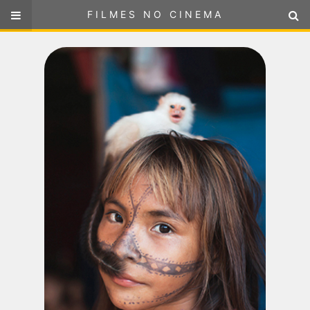
FILMES NO CINEMA
FILMES NO CINEMA
SELECIONE SUA LOCALIZAÇÃO
ou
selecione sua localização
FILMES EM CARTAZ
PRÓXIMOS LANÇAMENTOS
GÊNEROS
NOTÍCIAS
PÁGINA INICIAL
FilmesNoCinema.com.br
é o maior localizador de filmes e
sessões de cinema no Brasil. Através dele, você pode
encontrar os filmes no cinema mais próximos a você ou a