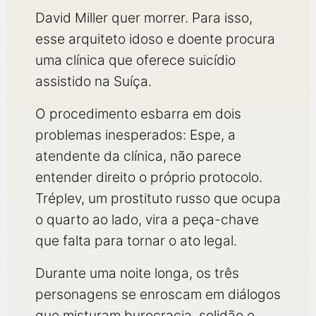
qualquer cidade em território brasileiro. Você pode também
acessar informações sobre cinemas, horários, assistir aos
David Miller quer morrer. Para isso,
trailers e muito mais.
esse arquiteto idoso e doente procura
uma clínica que oferece suicídio
assistido na Suíça.
O procedimento esbarra em dois
problemas inesperados: Espe, a
atendente da clínica, não parece
entender direito o próprio protocolo.
Tréplev, um prostituto russo que ocupa
o quarto ao lado, vira a peça-chave
que falta para tornar o ato legal.
Durante uma noite longa, os três
personagens se enroscam em diálogos
que misturam burocracia, solidão e