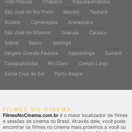
João Pessoa
Chapecó
Itaquaquecetuba
Cinemas em
Cinemas em
Cinemas em
São José do Rio Preto
Maceió
Taubaté
Cinemas em
Cinemas em
Cinemas em
Suzano
Camaragibe
Araraquara
Cinemas em
Cinemas em
Cinemas em
São José de Ribamar
Guarujá
Caruaru
Cinemas em
Cinemas em
Cinemas em
Sobral
Bauru
Ipatinga
Cinemas em
Cinemas em
Cinemas em
Vargem Grande Paulista
Itapetininga
Sumaré
Cinemas em
Cinemas em
Cinemas em
Caraguatatuba
Rio Claro
Campo Largo
Cinemas em
Cinemas em
Santa Cruz do Sul
Porto Alegre
FILMES NO CINEMA
FilmesNoCinema.com.br
é o maior localizador de filmes
e sessões de cinema no Brasil. Através dele, você pode
encontrar os filmes no cinema mais próximos a você ou