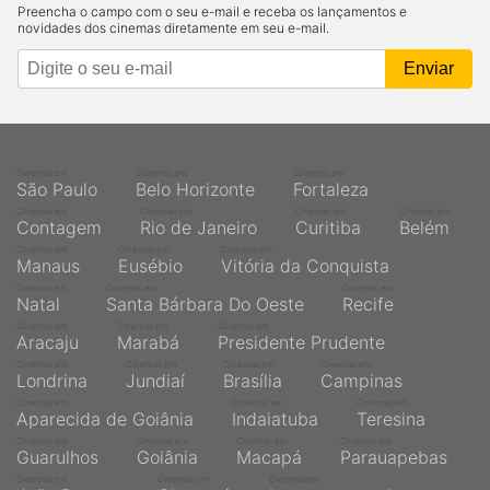
Preencha o campo com o seu e-mail e receba os lançamentos e
novidades dos cinemas diretamente em seu e-mail.
Cinemas em
Cinemas em
Cinemas em
São Paulo
Belo Horizonte
Fortaleza
Cinemas em
Cinemas em
Cinemas em
Cinemas em
Contagem
Rio de Janeiro
Curitiba
Belém
Cinemas em
Cinemas em
Cinemas em
Manaus
Eusébio
Vitória da Conquista
Cinemas em
Cinemas em
Cinemas em
Natal
Santa Bárbara Do Oeste
Recife
Cinemas em
Cinemas em
Cinemas em
Aracaju
Marabá
Presidente Prudente
Cinemas em
Cinemas em
Cinemas em
Cinemas em
Londrina
Jundiaí
Brasília
Campinas
Cinemas em
Cinemas em
Cinemas em
Aparecida de Goiânia
Indaiatuba
Teresina
Cinemas em
Cinemas em
Cinemas em
Cinemas em
Guarulhos
Goiânia
Macapá
Parauapebas
Cinemas em
Cinemas em
Cinemas em