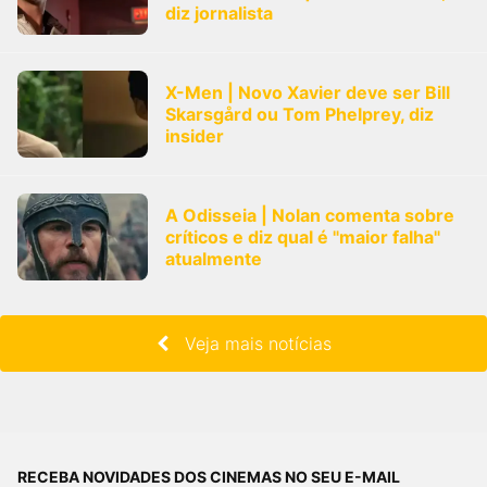
diz jornalista
X-Men | Novo Xavier deve ser Bill
Skarsgård ou Tom Phelprey, diz
insider
A Odisseia | Nolan comenta sobre
críticos e diz qual é "maior falha"
atualmente
Veja mais notícias
RECEBA NOVIDADES DOS CINEMAS NO SEU E-MAIL