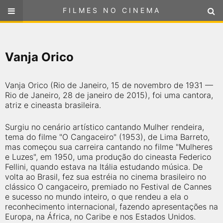
FILMES NO CINEMA
FILMES NO CINEMA
SELECIONE SUA LOCALIZAÇÃO
Vanja Orico
ou
selecione sua localização
FILMES EM CARTAZ
Vanja Orico (Rio de Janeiro, 15 de novembro de 1931 —
PRÓXIMOS LANÇAMENTOS
Rio de Janeiro, 28 de janeiro de 2015), foi uma cantora,
atriz e cineasta brasileira.
GÊNEROS
Surgiu no cenário artístico cantando Mulher rendeira,
tema do filme "O Cangaceiro" (1953), de Lima Barreto,
NOTÍCIAS
mas começou sua carreira cantando no filme "Mulheres
e Luzes", em 1950, uma produção do cineasta Federico
Fellini, quando estava na Itália estudando música. De
PÁGINA INICIAL
volta ao Brasil, fez sua estréia no cinema brasileiro no
clássico O cangaceiro, premiado no Festival de Cannes
e sucesso no mundo inteiro, o que rendeu a ela o
FilmesNoCinema.com.br
é o maior localizador de filmes e
reconhecimento internacional, fazendo apresentações na
sessões de cinema no Brasil. Através dele, você pode
encontrar os filmes no cinema mais próximos a você ou a
Europa, na África, no Caribe e nos Estados Unidos.