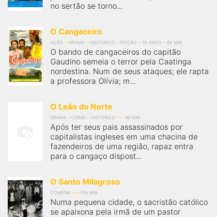
no sertão se torno...
O Cangaceiro
AÇÃO
DRAMA
HISTÓRICO
FICÇÃO
10 ANOS
94 MIN
O bando de cangaceiros do capitão
Gaudino semeia o terror pela Caatinga
nordestina. Num de seus ataques; ele rapta
a professora Olívia; m...
O Leão do Norte
DRAMA
CRIME
HISTÓRICO
95 MIN
Após ter seus pais assassinados por
capitalistas ingleses em uma chacina de
fazendeiros de uma região, rapaz entra
para o cangaço dispost...
O Santo Milagroso
COMÉDIA
105 MIN
Numa pequena cidade, o sacristão católico
se apaixona pela irmã de um pastor