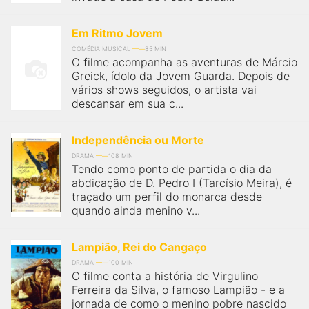
Em Ritmo Jovem
COMÉDIA MUSICAL
85 MIN
O filme acompanha as aventuras de Márcio
Greick, ídolo da Jovem Guarda. Depois de
vários shows seguidos, o artista vai
descansar em sua c...
Independência ou Morte
DRAMA
108 MIN
Tendo como ponto de partida o dia da
abdicação de D. Pedro I (Tarcísio Meira), é
traçado um perfil do monarca desde
quando ainda menino v...
Lampião, Rei do Cangaço
DRAMA
100 MIN
O filme conta a história de Virgulino
Ferreira da Silva, o famoso Lampião - e a
jornada de como o menino pobre nascido