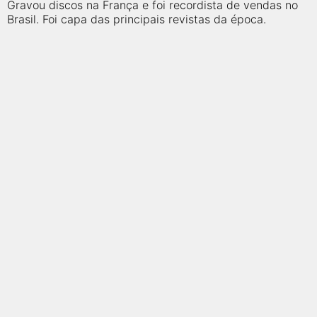
qualquer cidade em território brasileiro. Você pode também
Gravou discos na França e foi recordista de vendas no
acessar informações sobre cinemas, horários, assistir aos
Brasil. Foi capa das principais revistas da época.
trailers e muito mais.