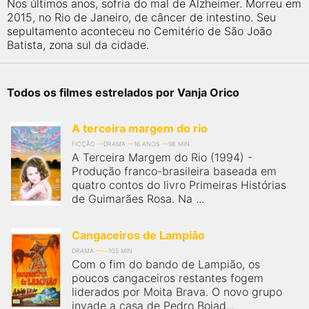
Nos últimos anos, sofria do mal de Alzheimer. Morreu em
2015, no Rio de Janeiro, de câncer de intestino. Seu
sepultamento aconteceu no Cemitério de São João
Batista, zona sul da cidade.
Todos os filmes estrelados por Vanja Orico
A terceira margem do rio
FICÇÃO
DRAMA
16 ANOS
98 MIN
A Terceira Margem do Rio (1994) -
Produção franco-brasileira baseada em
quatro contos do livro Primeiras Histórias
de Guimarães Rosa. Na ...
Cangaceiros de Lampião
DRAMA
105 MIN
Com o fim do bando de Lampião, os
poucos cangaceiros restantes fogem
liderados por Moita Brava. O novo grupo
invade a casa de Pedro Boiad...