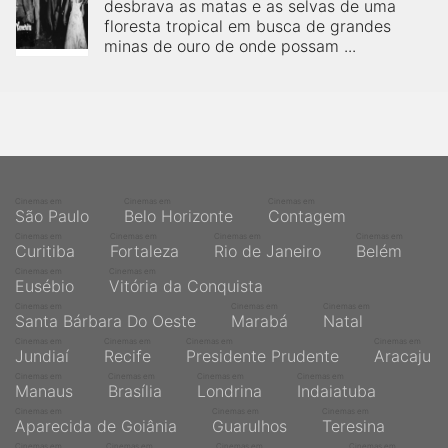
desbrava as matas e as selvas de uma
floresta tropical em busca de grandes
minas de ouro de onde possam ...
Cinemas em
Cinemas em
Cinemas em
São Paulo
Belo Horizonte
Contagem
Cinemas em
Cinemas em
Cinemas em
Cinemas em
Curitiba
Fortaleza
Rio de Janeiro
Belém
Cinemas em
Cinemas em
Eusébio
Vitória da Conquista
Cinemas em
Cinemas em
Cinemas em
Santa Bárbara Do Oeste
Marabá
Natal
Cinemas em
Cinemas em
Cinemas em
Cinemas em
Jundiaí
Recife
Presidente Prudente
Aracaju
Cinemas em
Cinemas em
Cinemas em
Cinemas em
Manaus
Brasília
Londrina
Indaiatuba
Cinemas em
Cinemas em
Cinemas em
Aparecida de Goiânia
Guarulhos
Teresina
Cinemas em
Cinemas em
Cinemas em
Cinemas em