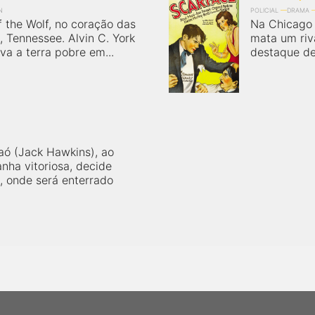
N
POLICIAL
DRAMA
f the Wolf, no coração das
Na Chicago 
 Tennessee. Alvin C. York
mata um riv
va a terra pobre em...
destaque den
aó (Jack Hawkins), ao
nha vitoriosa, decide
, onde será enterrado