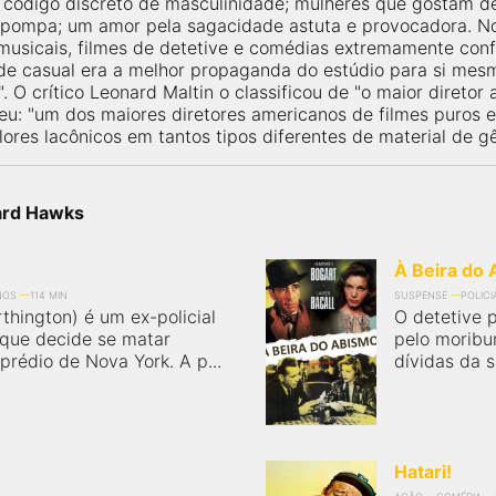
código discreto de masculinidade; mulheres que gostam de
ompa; um amor pela sagacidade astuta e provocadora. No e
musicais, filmes de detetive e comédias extremamente conf
de casual era a melhor propaganda do estúdio para si me
". O crítico Leonard Maltin o classificou de "o maior diret
eu: "um dos maiores diretores americanos de filmes puros e
ores lacônicos em tantos tipos diferentes de material de gê
ard Hawks
À Beira do
NOS
114 MIN
SUSPENSE
POLICI
hington) é um ex-policial
O detetive p
 que decide se matar
pelo moribu
prédio de Nova York. A p...
dívidas da 
Hatari!