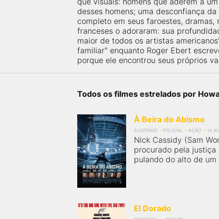
que visuais: homens que aderem a um 
próximos a você ou a qualquer cidade em território
brasileiro. Você pode também acessar informações
desses homens; uma desconfiança da p
sobre cinemas, horários, assistir aos trailers e muito
completo em seus faroestes, dramas, 
mais.
franceses o adoraram: sua profundida
maior de todos os artistas americanos
familiar" enquanto Roger Ebert escrev
porque ele encontrou seus próprios val
Todos os filmes estrelados por How
À Beira do Abismo
SUSPENSE
POLICIAL
AÇÃO
14 A
Nick Cassidy (Sam Wort
procurado pela justiça
pulando do alto de um 
El Dorado