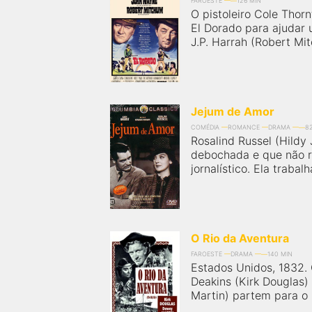
FAROESTE
126 MIN
O pistoleiro Cole Thor
El Dorado para ajudar 
J.P. Harrah (Robert Mit
Jejum de Amor
COMÉDIA
ROMANCE
DRAMA
8
Rosalind Russel (Hildy
debochada e que não r
jornalístico. Ela trabal
O Rio da Aventura
FAROESTE
DRAMA
140 MIN
Estados Unidos, 1832.
Deakins (Kirk Douglas)
Martin) partem para o 