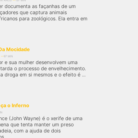
14 ANOS
157 MIN
er documenta as façanhas de um
çadores que captura animais
fricanos para zoológicos. Ela entra em
 Da Mocidade
97 MIN
or e sua mulher desenvolvem uma
retarda o processo de envelhecimento.
a droga em si mesmos e o efeito é ...
a o Inferno
IN
nce (John Wayne) é o xerife de uma
ena que tenta manter um preso
adeia, com a ajuda de dois
s...