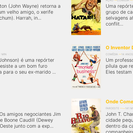
AÇÃO
COMÉDIA
nton (John Wayne) retorna a
Uma repórt
um velho amigo, o xerife
grupo de ca
chum). Harrah, in...
selvagens a
conflit...
O Inventor
2 MIN
COMÉDIA
14 ANOS
 Johnson) é uma repórter
Um profess
esiste a um bom furo
pílula que 
ha para o seu ex-marido ...
Eles testam 
Onde Começ
FAROESTE
141 M
 Os amigos negociantes Jim
John T. Cha
 e Boone Caudill (Dewey
cidade pequ
Oeste junto com a exp...
dentro da c
companheiro