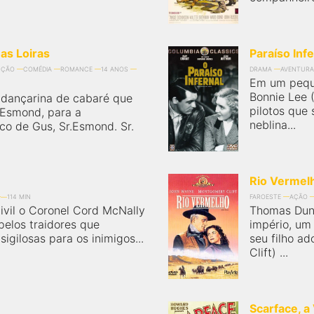
as Loiras
Paraíso Infe
CÇÃO
COMÉDIA
ROMANCE
14 ANOS
DRAMA
AVENTURA
Em um peque
Bonnie Lee 
 dançarina de cabaré que
pilotos que 
 Esmond, para a
neblina...
co de Gus, Sr.Esmond. Sr.
Rio Vermel
114 MIN
FAROESTE
AÇÃO
ivil o Coronel Cord McNally
Thomas Dun
elos traidores que
império, um
igilosas para os inimigos...
seu filho a
Clift) ...
Scarface, 