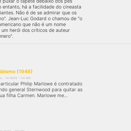
 puxar o tapete debaixo dos pés
ntanto, há a facilidade do cineasta
iantes. Não é de se admirar que os
smo". Jean-Luc Godard o chamou de "o
or americano que não é um nome
 um herói dos críticos de auteur
nero".
 Abismo (1946)
AL
14 ANOS
114 MIN
articular Philip Marlowe é contratado
ndo general Sternwood para quitar as
sua filha Carmen. Marlowe me...