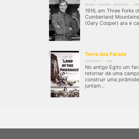
DRAMA
GUERRA
BIOGRAFIA
MI
1916, em Three Forks o
Cumberland Mountains,
(Gary Cooper) ara e ca
Terra dos Faraós
HISTÓRICO
MIN
No antigo Egito um far
retornar de uma campa
construir uma pirâmide
juntam...