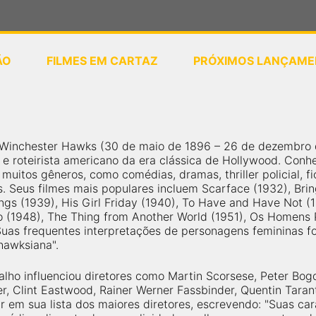
ÃO
FILMES EM CARTAZ
PRÓXIMOS LANÇAME
ou
selecione sua localização
inchester Hawks (30 de maio de 1896 – 26 de dezembro de
 e roteirista americano da era clássica de Hollywood. Conh
muitos gêneros, como comédias, dramas, thriller policial, fic
s. Seus filmes mais populares incluem Scarface (1932), Bri
gs (1939), His Girl Friday (1940), To Have and Have Not (1
 (1948), The Thing from Another World (1951), Os Homens P
Suas frequentes interpretações de personagens femininas fo
hawksiana".
alho influenciou diretores como Martin Scorsese, Peter Bo
r, Clint Eastwood, Rainer Werner Fassbinder, Quentin Tara
em sua lista dos maiores diretores, escrevendo: "Suas car