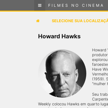
FILMES NO CINEMA
FILMES NO CINEMA
SELECIONE SUA LOCALIZAÇÃO
SELECIONE SUA LOCALIZAÇ
FILMES EM CARTAZ
Howard Hawks
PRÓXIMOS LANÇAMENTOS
Howard W
produtor
GÊNEROS
explorou 
faroeste
Have Win
NOTÍCIAS
Vermelho
(1959). 
PÁGINA INICIAL
"mulher 
Seu trab
FilmesNoCinema.com.br
é o maior localizador de
Carpente
filmes e sessões de cinema no Brasil. Através dele,
Weekly colocou Hawks em quarto lugar 
você pode encontrar os filmes no cinema mais