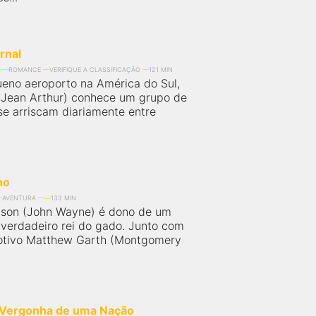
rnal
ROMANCE
VERIFIQUE A CLASSIFICAÇÃO
121 MIN
no aeroporto na América do Sul,
(Jean Arthur) conhece um grupo de
se arriscam diariamente entre
ho
AVENTURA
133 MIN
son (John Wayne) é dono de um
 verdadeiro rei do gado. Junto com
dotivo Matthew Garth (Montgomery
a Vergonha de uma Nação