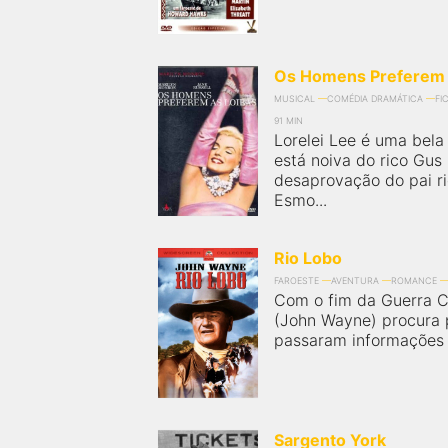
Os Homens Preferem 
MUSICAL
COMÉDIA DRAMÁTICA
FI
91 MIN
Lorelei Lee é uma bela
está noiva do rico Gus
desaprovação do pai ri
Esmo...
Rio Lobo
FAROESTE
AVENTURA
ROMANCE
Com o fim da Guerra C
(John Wayne) procura p
passaram informações s
Sargento York